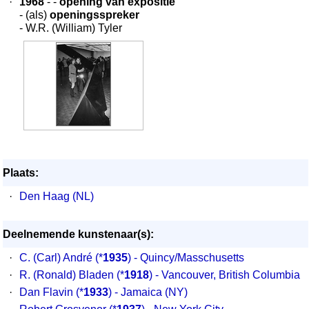
·
1968
- -
opening van expositie
- (als)
openingsspreker
- W.R. (William) Tyler
Plaats:
·
Den Haag (NL)
Deelnemende kunstenaar(s):
·
C. (Carl) André
(*
1935
) - Quincy/Masschusetts
·
R. (Ronald) Bladen
(*
1918
) - Vancouver, British Columbia
·
Dan Flavin
(*
1933
) - Jamaica (NY)