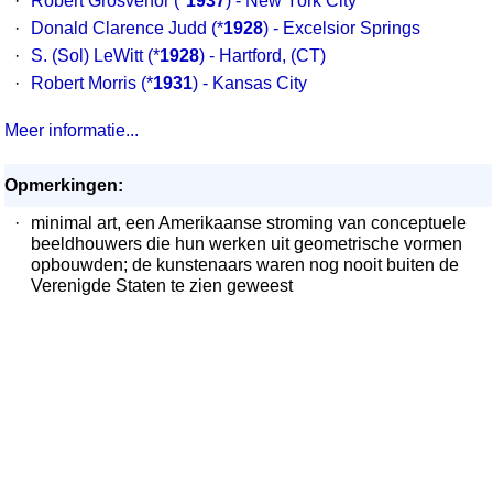
·
Robert Grosvenor
(*
1937
) - New York City
·
Donald Clarence Judd
(*
1928
) - Excelsior Springs
·
S. (Sol) LeWitt
(*
1928
) - Hartford, (CT)
·
Robert Morris
(*
1931
) - Kansas City
Meer informatie...
Opmerkingen:
·
minimal art, een Amerikaanse stroming van conceptuele
beeldhouwers die hun werken uit geometrische vormen
opbouwden; de kunstenaars waren nog nooit buiten de
Verenigde Staten te zien geweest