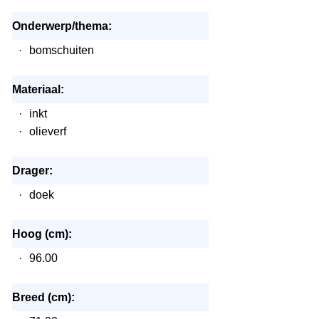
Onderwerp/thema:
·
bomschuiten
Materiaal:
·
inkt
·
olieverf
Drager:
·
doek
Hoog (cm):
·
96.00
Breed (cm):