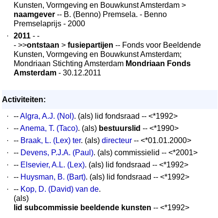
Kunsten, Vormgeving en Bouwkunst Amsterdam >
naamgever
-- B. (Benno) Premsela. - Benno
Premselaprijs - 2000
·
2011
- -
- >>
ontstaan
>
fusiepartijen
-- Fonds voor Beeldende
Kunsten, Vormgeving en Bouwkunst Amsterdam;
Mondriaan Stichting Amsterdam
Mondriaan Fonds
Amsterdam
- 30.12.2011
Activiteiten:
·
--
Algra, A.J. (Nol)
. (als) lid fondsraad -- <*1992>
·
--
Anema, T. (Taco)
. (als)
bestuurslid
-- <*1990>
·
--
Braak, L. (Lex) ter
. (als)
directeur
-- <*01.01.2000>
·
--
Devens, P.J.A. (Paul)
. (als) commissielid -- <*2001>
·
--
Elsevier, A.L. (Lex)
. (als) lid fondsraad -- <*1992>
·
--
Huysman, B. (Bart)
. (als) lid fondsraad -- <*1992>
·
--
Kop, D. (David) van de
.
(als)
lid subcommissie beeldende kunsten
-- <*1992>