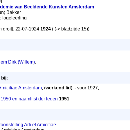
24
ademie van Beeldende Kunsten Amsterdam
eun) Bakker
): logeleerling
n droit], 22-07-1924
1924
( (-> bladzijde 15))
lem Dirk (Willem)
.
bij:
 Amicitiae Amsterdam
; (
werkend lid
); - voor 1927;
r 1950 en naamlijst der leden
1951
oonstelling Arti et Amicitiae