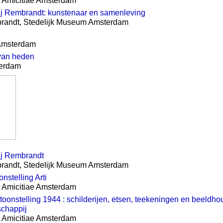
et Amicitiae Amsterdam
j Rembrandt: kunstenaar en samenleving
brandt, Stedelijk Museum Amsterdam
.
 Amsterdam
van heden
terdam
j Rembrandt
brandt, Stedelijk Museum Amsterdam
nstelling Arti
et Amicitiae Amsterdam
toonstelling 1944 : schilderijen, etsen, teekeningen en beeld
schappij
et Amicitiae Amsterdam