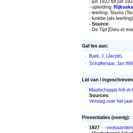
- juli 1922 tot juli 19
- opleiding:
Rijksak
- leerling: Teunis (T
- funktie (als leerling
- Source:
- De Tijd [Dieu et mo
Gaf les aan:
·
Bark, J. (Jacob)
.
·
Schaftenaar, Jan Wil
Lid van / ingeschreven 
·
Maatschappij Arti et
Sources:
Verslag over het jaa
Presentaties (overig):
·
1927
- -
voorjaarstent