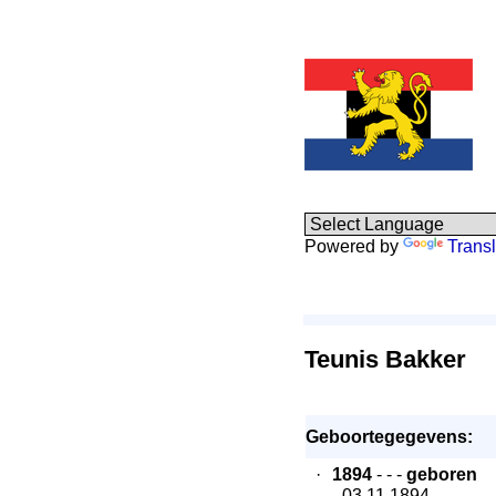
Powered by
Transl
Teunis Bakker
Geboortegegevens:
·
1894
- - -
geboren
- 03.11.1894