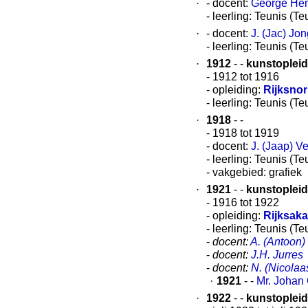
·
- docent:
George Hend
- leerling: Teunis (T
·
- docent:
J. (Jac) Jon
- leerling: Teunis (T
·
1912
- -
kunstopleid
- 1912 tot 1916
- opleiding:
Rijksno
- leerling: Teunis (T
·
1918
- -
- 1918 tot 1919
- docent:
J. (Jaap) V
- leerling: Teunis (T
- vakgebied: grafiek
·
1921
- -
kunstopleid
- 1916 tot 1922
- opleiding:
Rijksak
- leerling: Teunis (T
-
docent:
A. (Antoon)
-
docent:
J.H. Jurres
-
docent:
N. (Nicolaa
·
1921
- -
Mr. Johan
·
1922
- -
kunstopleid