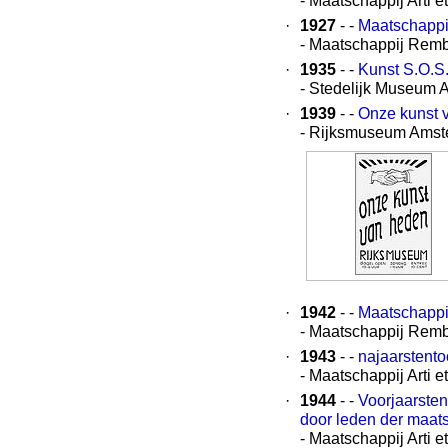
- Maatschappij Arti 
·
1927
- -
Maatschappi
- Maatschappij Rem
·
1935
- -
Kunst S.O.S
- Stedelijk Museum
·
1939
- -
Onze kunst 
- Rijksmuseum Ams
·
1942
- -
Maatschappi
- Maatschappij Rem
·
1943
- -
najaarstentoo
- Maatschappij Arti 
·
1944
- -
Voorjaarsten
door leden der maat
- Maatschappij Arti 