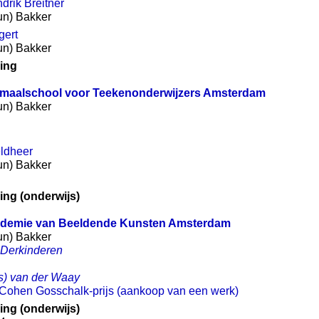
rik Breitner
eun) Bakker
gert
eun) Bakker
ing
rmaalschool voor Teekenonderwijzers Amsterdam
eun) Bakker
eldheer
eun) Bakker
ing (onderwijs)
ademie van Beeldende Kunsten Amsterdam
eun) Bakker
 Derkinderen
s) van der Waay
 Cohen Gosschalk-prijs (aankoop van een werk)
ing (onderwijs)