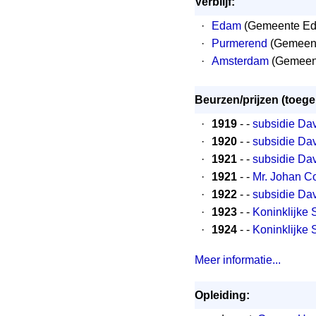
Verblijf:
·
Edam
(Gemeente Ed
·
Purmerend
(Gemeent
·
Amsterdam
(Gemeent
Beurzen/prijzen (toeg
·
1919
- -
subsidie Dav
·
1920
- -
subsidie Dav
·
1921
- -
subsidie Dav
·
1921
- -
Mr. Johan C
·
1922
- -
subsidie Dav
·
1923
- -
Koninklijke 
·
1924
- -
Koninklijke 
Meer informatie...
Opleiding: