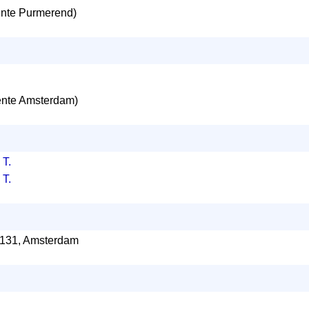
te Purmerend)
nte Amsterdam)
 T.
 T.
 131, Amsterdam