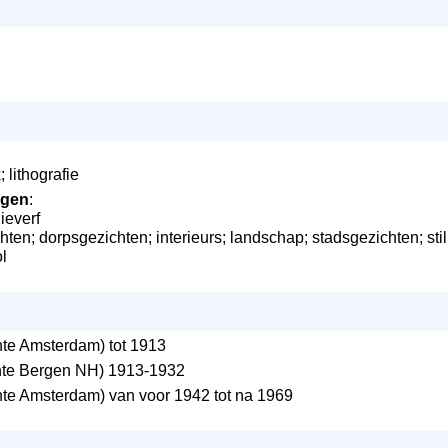
 lithografie
ngen
:
ieverf
ten; dorpsgezichten; interieurs; landschap; stadsgezichten; sti
l
e Amsterdam) tot 1913
e Bergen NH) 1913-1932
e Amsterdam) van voor 1942 tot na 1969