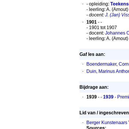
·
- opleiding:
Teekens
- leerling: A. (Arnout
-
docent:
J. (Jan) Vis
·
1901
- -
- 1901 tot 1907
- docent:
Johannes C
- leerling: A. (Arnout
Gaf les aan:
·
Boendermaker, Corne
·
Duin, Marinus Anthon
Bijdrage aan:
·
1939
- -
1939
- Premi
Lid van / ingeschreven 
·
Berger Kunstenaars 
Sources: