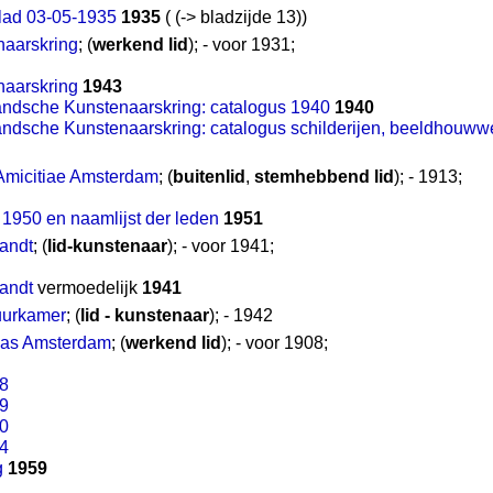
ad 03-05-1935
1935
( (-> bladzijde 13))
naarskring
; (
werkend lid
); - voor 1931;
naarskring
1943
landsche Kunstenaarskring: catalogus 1940
1940
landsche Kunstenaarskring: catalogus schilderijen, beeldhouww
 Amicitiae Amsterdam
; (
buitenlid
,
stemhebbend lid
); - 1913;
r 1950 en naamlijst der leden
1951
andt
; (
lid-kunstenaar
); - voor 1941;
andt
vermoedelijk
1941
uurkamer
; (
lid - kunstenaar
); - 1942
cas Amsterdam
; (
werkend lid
); - voor 1908;
08
09
10
14
g
1959