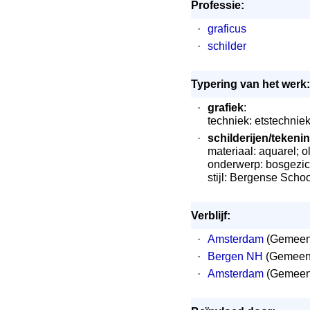
Professie:
·
graficus
·
schilder
Typering van het werk:
·
grafiek
:
techniek: etstechniek;
·
schilderijen/tekeni
materiaal: aquarel; ol
onderwerp: bosgezich
stijl: Bergense Schoo
Verblijf:
·
Amsterdam
(Gemeent
·
Bergen NH
(Gemeent
·
Amsterdam
(Gemeent