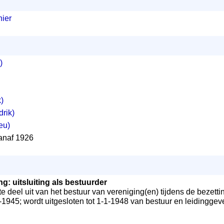
nier
)
)
rik)
eu)
anaf 1926
ng: uitsluiting als bestuurder
e deel uit van het bestuur van vereniging(en) tijdens de bezett
1945; wordt uitgesloten tot 1-1-1948 van bestuur en leidinggev