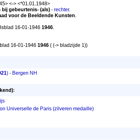
945> <-> <*01.01.1948>
 bij gebeurtenis
- (als)
-
rechter
.
aad voor de Beeldende Kunsten
.
lsblad 16-01-1946
1946
.
blad 16-01-1946
1946
( (-> bladzijde 1))
921
) - Bergen NH
ekend):
ijs
ion Universelle de Paris (zilveren medaille)