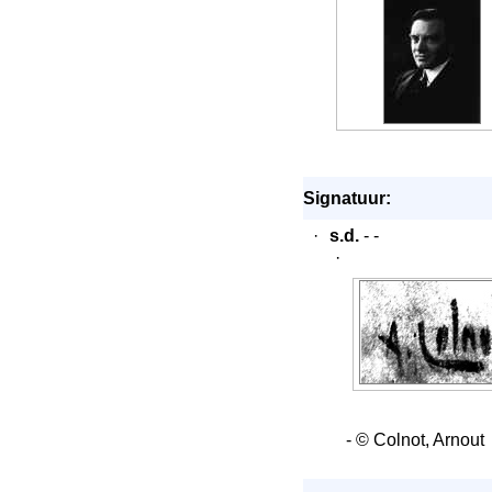
Signatuur:
·
s.d.
- -
·
- © Colnot, Arnout