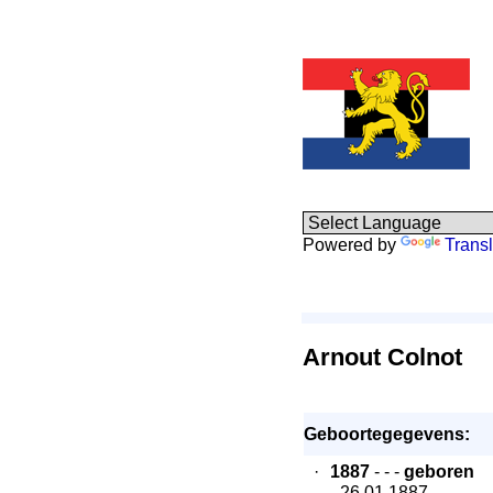
Powered by
Transl
Arnout Colnot
Geboortegegevens:
·
1887
- - -
geboren
- 26.01.1887