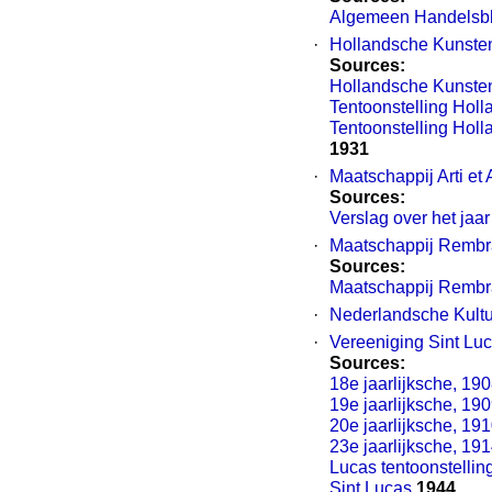
Algemeen Handelsbl
·
Hollandsche Kunste
Sources:
Hollandsche Kunste
Tentoonstelling Hol
Tentoonstelling Hol
1931
·
Maatschappij Arti et
Sources:
Verslag over het jaa
·
Maatschappij Rembr
Sources:
Maatschappij Rembr
·
Nederlandsche Kult
·
Vereeniging Sint Lu
Sources:
18e jaarlijksche, 19
19e jaarlijksche, 19
20e jaarlijksche, 19
23e jaarlijksche, 19
Lucas tentoonstellin
Sint Lucas
1944