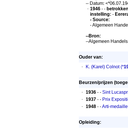
-- Datum: <*06.07.1
·
1946
- -
betrokken
instelling:
-
Eerer
- Source:
- Algemeen Hande
--Bron:
--Algemeen Handels
Ouder van:
·
K. (Karel) Colnot
(*
1
Beurzen/prijzen (toeg
·
1936
- -
Sint Lucaspr
·
1937
- -
Prix Exposit
·
1948
- -
Arti-medaille
Opleiding: