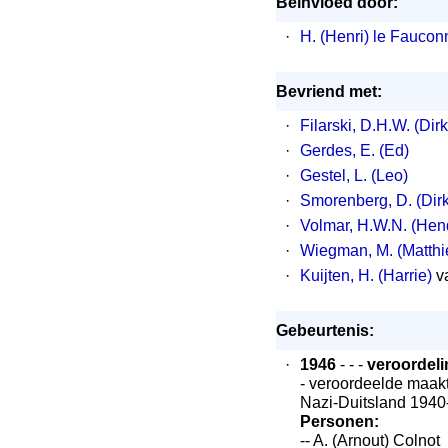
Beïnvloed door:
·
H. (Henri) le Faucon
Bevriend met:
·
Filarski, D.H.W. (Dirk
·
Gerdes, E. (Ed)
·
Gestel, L. (Leo)
·
Smorenberg, D. (Dirk
·
Volmar, H.W.N. (Hend
·
Wiegman, M. (Matthi
·
Kuijten, H. (Harrie)
v
Gebeurtenis:
·
1946
- - -
veroordeli
- veroordeelde maakt
Nazi-Duitsland 1940-
Personen:
-- A. (Arnout) Colnot