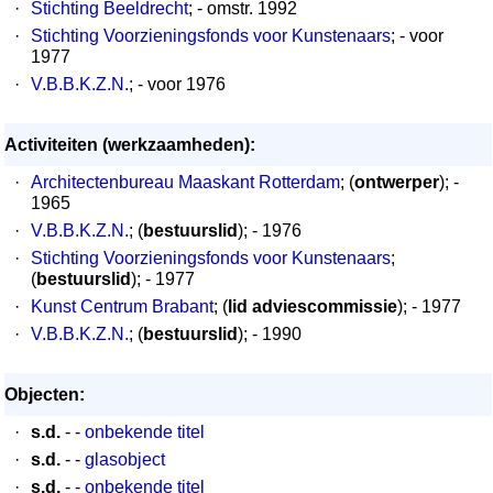
·
Stichting Beeldrecht
; - omstr. 1992
·
Stichting Voorzieningsfonds voor Kunstenaars
; - voor
1977
·
V.B.B.K.Z.N.
; - voor 1976
Activiteiten (werkzaamheden):
·
Architectenbureau Maaskant Rotterdam
; (
ontwerper
); -
1965
·
V.B.B.K.Z.N.
; (
bestuurslid
); - 1976
·
Stichting Voorzieningsfonds voor Kunstenaars
;
(
bestuurslid
); - 1977
·
Kunst Centrum Brabant
; (
lid adviescommissie
); - 1977
·
V.B.B.K.Z.N.
; (
bestuurslid
); - 1990
Objecten:
·
s.d.
- -
onbekende titel
·
s.d.
- -
glasobject
·
s.d.
- -
onbekende titel