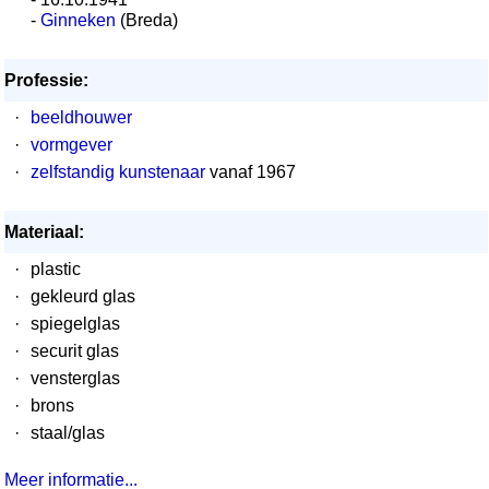
-
Ginneken
(Breda)
Professie:
·
beeldhouwer
·
vormgever
·
zelfstandig kunstenaar
vanaf 1967
Materiaal:
·
plastic
·
gekleurd glas
·
spiegelglas
·
securit glas
·
vensterglas
·
brons
·
staal/glas
Meer informatie...