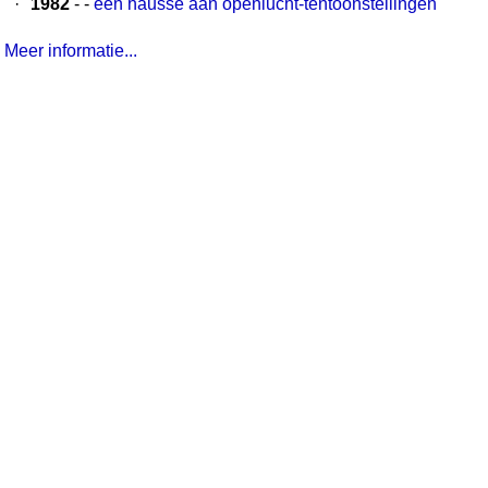
·
1982
- -
een hausse aan openlucht-tentoonstellingen
Meer informatie...