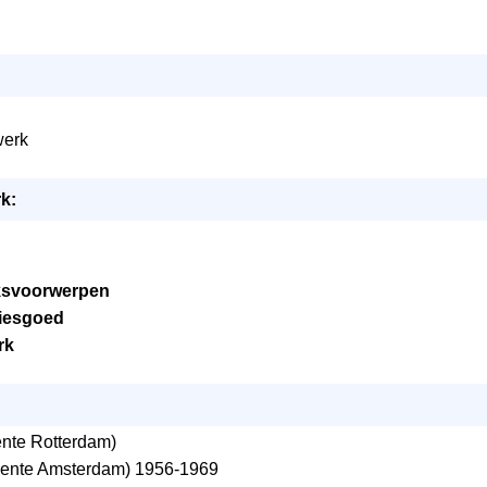
werk
k:
iksvoorwerpen
viesgoed
rk
te Rotterdam)
nte Amsterdam) 1956-1969