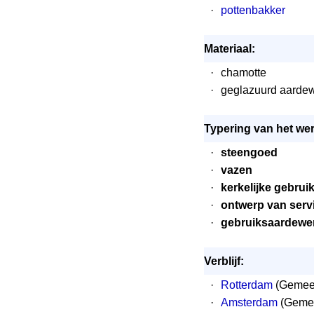
·
pottenbakker
Materiaal:
·
chamotte
·
geglazuurd aarde
Typering van het wer
·
steengoed
·
vazen
·
kerkelijke gebru
·
ontwerp van ser
·
gebruiksaardewe
Verblijf:
·
Rotterdam
(Gemeen
·
Amsterdam
(Gemee