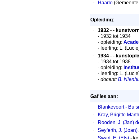
·
Haarlo
(Gemeente B
Opleiding:
·
1932
- -
kunstvor
- 1932 tot 1934
- opleiding:
Acade
- leerling: L. (Luci
·
1934
- -
kunstople
- 1934 tot 1938
- opleiding:
Instit
- leerling: L. (Luci
-
docent:
B. Nienhu
Gaf les aan:
·
Blankevoort - Buis
·
Kray, Brigitte Marth
·
Rooden, J. (Jan) d
·
Seyferth, J. (Joan)
·
Swart, E. (Els)
.- k