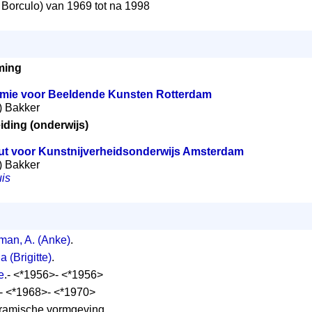
orculo) van 1969 tot na 1998
ming
mie voor Beeldende Kunsten Rotterdam
e) Bakker
iding (onderwijs)
uut voor Kunstnijverheidsonderwijs Amsterdam
e) Bakker
is
man, A. (Anke)
.
a (Brigitte)
.
e
.- <*1956>- <*1956>
.- <*1968>- <*1970>
eramische vormgeving