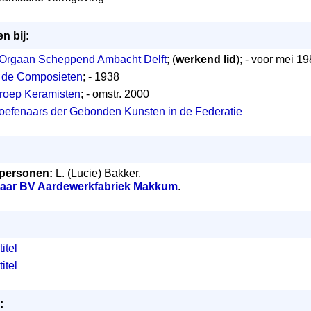
n bij:
 Orgaan Scheppend Ambacht Delft
; (
werkend lid
); - voor mei 1
 de Composieten
; - 1938
roep Keramisten
; - omstr. 2000
oefenaars der Gebonden Kunsten in de Federatie
personen:
L. (Lucie) Bakker.
laar BV Aardewerkfabriek Makkum
.
itel
itel
: