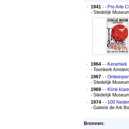
·
1941
- -
Pro Arte Ch
- Stedelijk Museum
·
1964
- -
Keramiek
- Toonkerk Amste
·
1967
- -
Ontwerpen
- Stedelijk Museu
·
1969
- -
Klink klar
- Stedelijk Muse
·
1974
- -
100 Neder
- Galerie de Ark Bo
Bronnen: