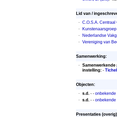
Lid van / ingeschreve
·
C.O.S.A. Centraal
·
Kunstenaarsgroep
·
Nederlandse Vakg
·
Vereniging van Be
Samenwerking:
·
Samenwerkende 
instelling:
-
Tiche
Objecten:
·
s.d.
- -
onbekende t
·
s.d.
- -
onbekende t
Presentaties (overig)