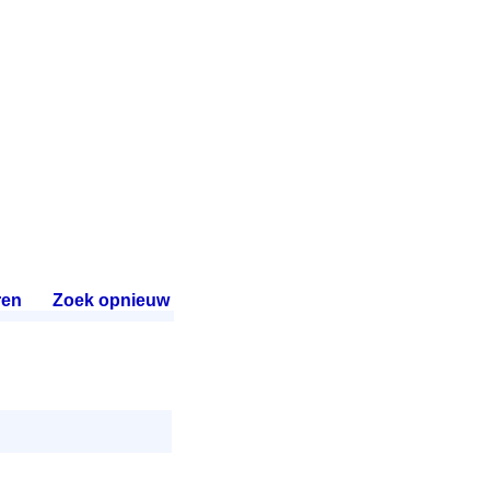
ren
.
Zoek opnieuw
.