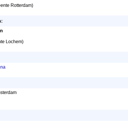
nte Rotterdam)
s:
en
te Lochem)
ina
msterdam