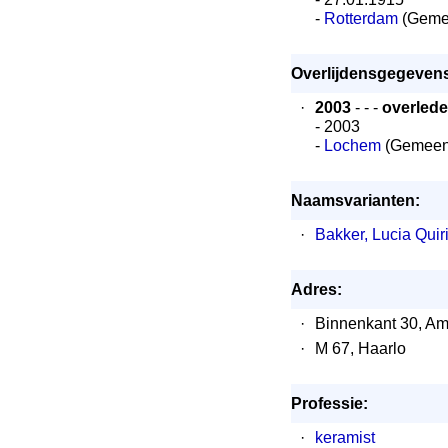
-
Rotterdam
(Gemee
Overlijdensgegeven
·
2003
- - -
overled
- 2003
-
Lochem
(Gemeen
Naamsvarianten:
·
Bakker, Lucia Quir
Adres:
·
Binnenkant 30, A
·
M 67, Haarlo
Professie:
·
keramist