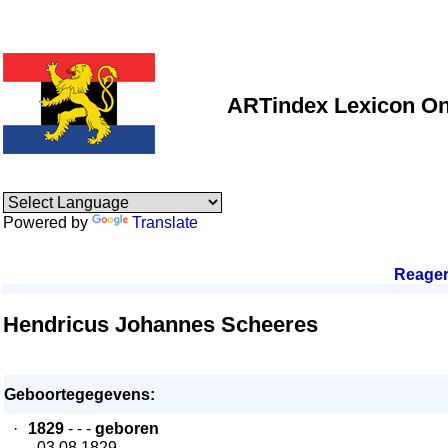
ARTindex Lexicon On
Powered by
Translate
Reage
Hendricus Johannes Scheeres
Geboortegegevens:
·
1829
- - -
geboren
- 03.08.1829