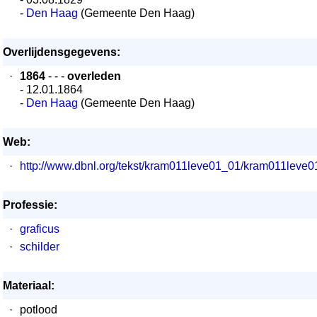
-
Den Haag
(Gemeente Den Haag)
Overlijdensgegevens:
·
1864
- - -
overleden
- 12.01.1864
-
Den Haag
(Gemeente Den Haag)
Web:
·
http://www.dbnl.org/tekst/kram011leve01_01/kram011lev
Professie:
·
graficus
·
schilder
Materiaal:
·
potlood