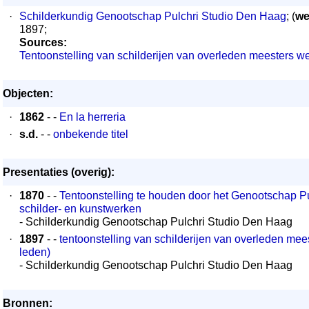
·
Schilderkundig Genootschap Pulchri Studio Den Haag
; (
we
1897;
Sources:
Tentoonstelling van schilderijen van overleden meesters 
Objecten:
·
1862
- -
En la herreria
·
s.d.
- -
onbekende titel
Presentaties (overig):
·
1870
- -
Tentoonstelling te houden door het Genootschap Pu
schilder- en kunstwerken
- Schilderkundig Genootschap Pulchri Studio Den Haag
·
1897
- -
tentoonstelling van schilderijen van overleden me
leden)
- Schilderkundig Genootschap Pulchri Studio Den Haag
Bronnen: