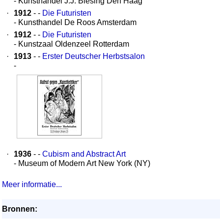
- Kunsthandel J.J. Biesing Den Haag
·
1912
- -
Die Futuristen
- Kunsthandel De Roos Amsterdam
·
1912
- -
Die Futuristen
- Kunstzaal Oldenzeel Rotterdam
·
1913
- -
Erster Deutscher Herbstsalon
-
·
1936
- -
Cubism and Abstract Art
- Museum of Modern Art New York (NY)
Meer informatie...
Bronnen: