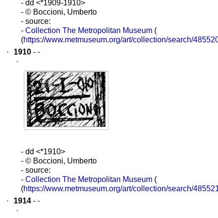
- dd <*1909-1910>
- © Boccioni, Umberto
- source:
-
Collection The Metropolitan Museum
(
(
https://www.metmuseum.org/art/collection/search/48552
·
1910
- -
·
- dd <*1910>
- © Boccioni, Umberto
- source:
-
Collection The Metropolitan Museum
(
(
https://www.metmuseum.org/art/collection/search/48552
·
1914
- -
·