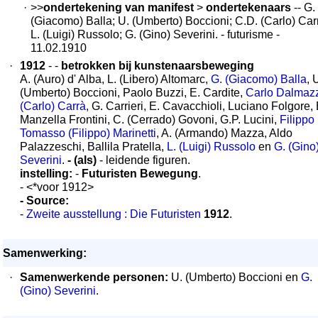
·
>>
ondertekening van manifest
>
ondertekenaars
-- G.
(Giacomo) Balla; U. (Umberto) Boccioni; C.D. (Carlo) Car
L. (Luigi) Russolo; G. (Gino) Severini. - futurisme -
11.02.1910
·
1912
- -
betrokken bij kunstenaarsbeweging
A. (Auro) d' Alba, L. (Libero) Altomarc,
G. (Giacomo) Balla
, 
(Umberto) Boccioni, Paolo Buzzi, E. Cardite,
Carlo Dalmaz
(Carlo) Carrà
, G. Carrieri, E. Cavacchioli, Luciano Folgore, 
Manzella Frontini, C. (Cerrado) Govoni, G.P. Lucini,
Filippo
Tomasso (Filippo) Marinetti
, A. (Armando) Mazza, Aldo
Palazzeschi, Ballila Pratella,
L. (Luigi) Russolo
en
G. (Gino
Severini
.
- (als)
- leidende figuren.
instelling:
-
Futuristen Bewegung
.
- <*voor 1912>
- Source:
-
Zweite ausstellung : Die Futuristen
1912
.
Samenwerking:
·
Samenwerkende personen:
U. (Umberto) Boccioni en
G.
(Gino) Severini
.