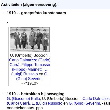
Activiteiten (algemeen/overig):
·
1910
- -
groepsfoto kunstenaars
-
U. (Umberto) Boccioni,
Carlo Dalmazzo (Carlo)
Carrà
,
Filippo Tomasso
(Filippo) Marinetti
,
L.
(Luigi) Russolo
en
G.
(Gino) Severini
.
- <*1910>
·
1910
- -
betrokken bij beweging
G. (Giacomo) Balla
, U. (Umberto) Boccioni,
Carlo Dalmazz
(Carlo) Carrà
,
L. (Luigi) Russolo
en
G. (Gino) Severini
.
- (al
ondertekenaars. ppp