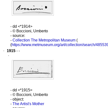
- dd <*1914>
- © Boccioni, Umberto
- source:
-
Collection The Metropolitan Museum
(
(
https://www.metmuseum.org/art/collection/search/48553
·
1915
- -
·
- dd <*1915>
- © Boccioni, Umberto
- object:
-
The Artist's Mother