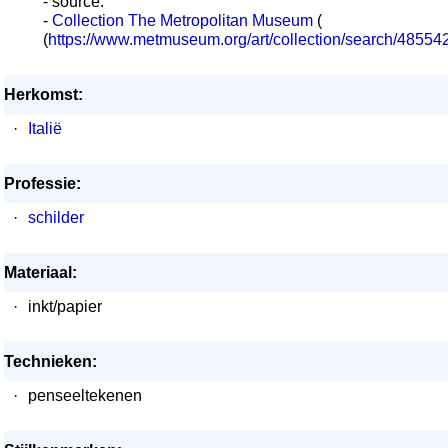
- source:
-
Collection The Metropolitan Museum
(
(
https://www.metmuseum.org/art/collection/search/48554
Herkomst:
·
Italië
Professie:
·
schilder
Materiaal:
·
inkt/papier
Technieken:
·
penseeltekenen