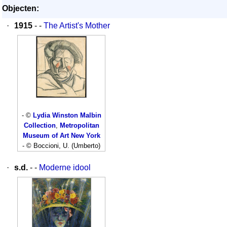
Objecten:
·
1915
- -
The Artist's Mother
- ©
Lydia Winston Malbin
Collection
,
Metropolitan
Museum of Art New York
- © Boccioni, U. (Umberto)
·
s.d.
- -
Moderne idool