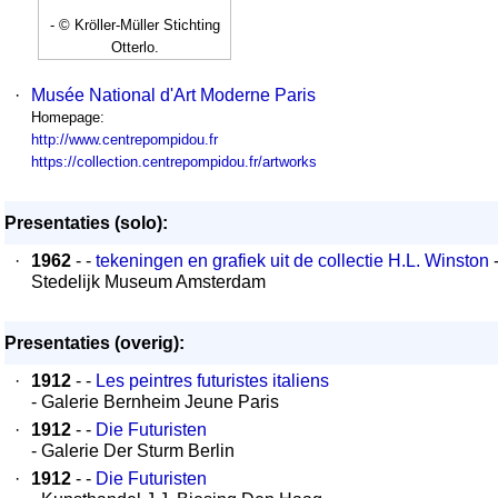
- © Kröller-Müller Stichting
Otterlo.
·
Musée National d'Art Moderne Paris
Homepage:
http://www.centrepompidou.fr
https://collection.centrepompidou.fr/artworks
Presentaties (solo):
·
1962
- -
tekeningen en grafiek uit de collectie H.L. Winston
-
Stedelijk Museum Amsterdam
Presentaties (overig):
·
1912
- -
Les peintres futuristes italiens
- Galerie Bernheim Jeune Paris
·
1912
- -
Die Futuristen
- Galerie Der Sturm Berlin
·
1912
- -
Die Futuristen