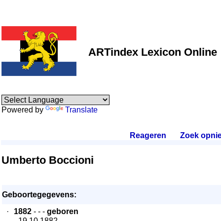
ARTindex Lexicon Online
Powered by
Translate
Reageren
.
Zoek opni
Umberto Boccioni
Geboortegegevens:
·
1882
- - -
geboren
- 19.10.1882