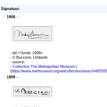
Signatuur:
·
1908
- -
·
- dd <*omstr. 1908>
- © Boccioni, Umberto
- source:
-
Collection The Metropolitan Museum
(
(
https://www.metmuseum.org/art/collection/search/48555
·
1909
- -
·