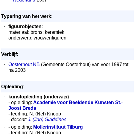
Typering van het werk:
·
figuurobjecten
:
materiaal: brons; keramiek
onderwerp: vrouwenfiguren
Verblijf:
·
Oosterhout NB
(Gemeente Oosterhout) van voor 1997 tot
na 2003
Opleiding:
·
kunstopleiding (onderwijs)
- opleiding:
Academie voor Beeldende Kunsten St.-
Joost Breda
- leerling: N. (Nel) Knoop
-
docent:
J. (Jan) Gladdines
·
- opleiding:
Mollerinstituut Tilburg
- leerling: N. (Nel) Knoop