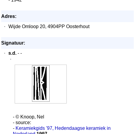
Adres:
·
Wijde Omloop 20, 4904PP Oosterhout
Signatuur:
·
s.d.
- -
·
- © Knoop, Nel
- source:
-
Keramiekgids '97, Hedendaagse keramiek in
Nederland
1997