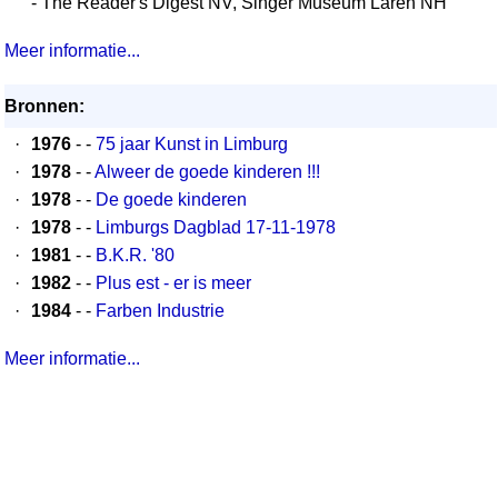
- The Reader's Digest NV, Singer Museum Laren NH
Meer informatie...
Bronnen:
·
1976
- -
75 jaar Kunst in Limburg
·
1978
- -
Alweer de goede kinderen !!!
·
1978
- -
De goede kinderen
·
1978
- -
Limburgs Dagblad 17-11-1978
·
1981
- -
B.K.R. '80
·
1982
- -
Plus est - er is meer
·
1984
- -
Farben Industrie
Meer informatie...