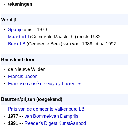
·
tekeningen
Verblijf:
·
Spanje
omstr. 1973
·
Maastricht
(Gemeente Maastricht) omstr. 1982
·
Beek LB
(Gemeente Beek) van voor 1988 tot na 1992
Beïnvloed door:
·
de Nieuwe Wilden
·
Francis Bacon
·
Francisco José de Goya y Lucientes
Beurzen/prijzen (toegekend):
·
Prijs van de gemeente Valkenburg LB
·
1977
- -
van Bommel-van Damprijs
·
1991
- -
Reader's Digest KunstAanbod