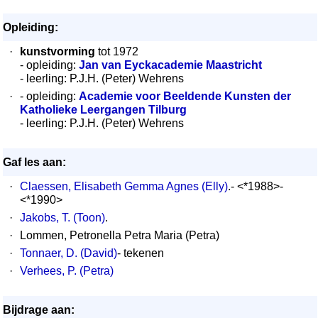
Opleiding:
·
kunstvorming
tot 1972
- opleiding:
Jan van Eyckacademie Maastricht
- leerling: P.J.H. (Peter) Wehrens
·
- opleiding:
Academie voor Beeldende Kunsten der
Katholieke Leergangen Tilburg
- leerling: P.J.H. (Peter) Wehrens
Gaf les aan:
·
Claessen, Elisabeth Gemma Agnes (Elly)
.- <*1988>-
<*1990>
·
Jakobs, T. (Toon)
.
·
Lommen, Petronella Petra Maria (Petra)
·
Tonnaer, D. (David)
- tekenen
·
Verhees, P. (Petra)
Bijdrage aan: