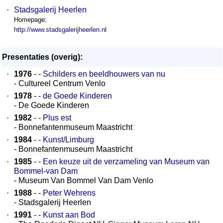
·
Stadsgalerij Heerlen
Homepage:
http://www.stadsgalerijheerlen.nl
Presentaties (overig):
·
1976
- -
Schilders en beeldhouwers van nu
- Cultureel Centrum Venlo
·
1978
- -
de Goede Kinderen
- De Goede Kinderen
·
1982
- -
Plus est
- Bonnefantenmuseum Maastricht
·
1984
- -
Kunst/Limburg
- Bonnefantenmuseum Maastricht
·
1985
- -
Een keuze uit de verzameling van Museum van
Bommel-van Dam
- Museum Van Bommel Van Dam Venlo
·
1988
- -
Peter Wehrens
- Stadsgalerij Heerlen
·
1991
- -
Kunst aan Bod