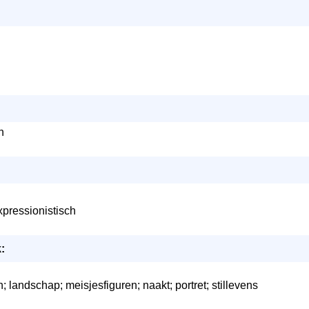
n
xpressionistisch
:
landschap; meisjesfiguren; naakt; portret; stillevens