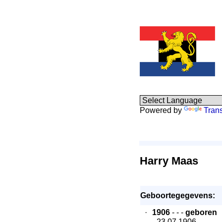
Powered by
Trans
Harry Maas
Geboortegegevens:
·
1906
- - -
geboren
- 23.07.1906