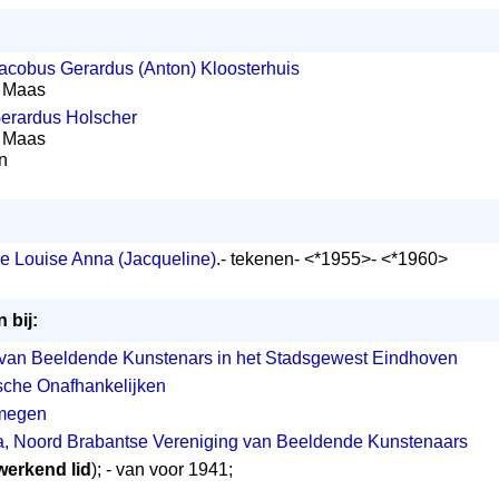
acobus Gerardus (Anton) Kloosterhuis
y) Maas
Gerardus Holscher
y) Maas
n
ne Louise Anna (Jacqueline)
.- tekenen- <*1955>- <*1960>
 bij:
van Beeldende Kunstenars in het Stadsgewest Eindhoven
che Onafhankelijken
jmegen
, Noord Brabantse Vereniging van Beeldende Kunstenaars
werkend lid
); - van voor 1941;