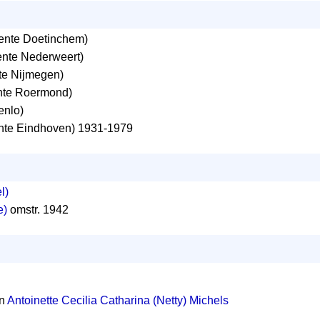
nte Doetinchem)
te Nederweert)
e Nijmegen)
te Roermond)
nlo)
te Eindhoven) 1931-1979
l)
e)
omstr. 1942
en
Antoinette Cecilia Catharina (Netty) Michels