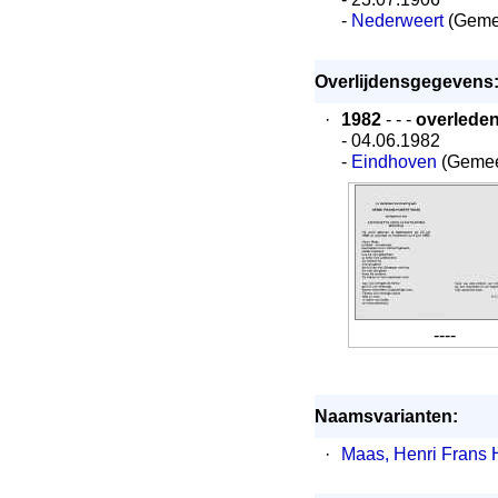
-
Nederweert
(Geme
Overlijdensgegevens
·
1982
- - -
overlede
- 04.06.1982
-
Eindhoven
(Gemee
----
Naamsvarianten:
·
Maas, Henri Frans 