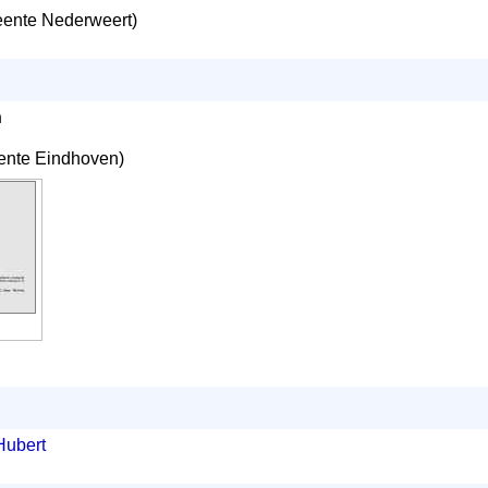
ente Nederweert)
:
n
nte Eindhoven)
Hubert