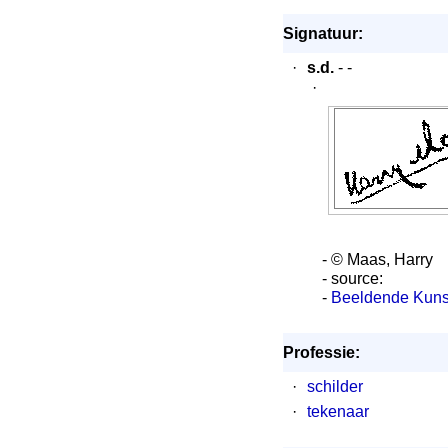
Signatuur:
·
s.d.
- -
·
- © Maas, Harry
- source:
-
Beeldende Kunst
Professie:
·
schilder
·
tekenaar