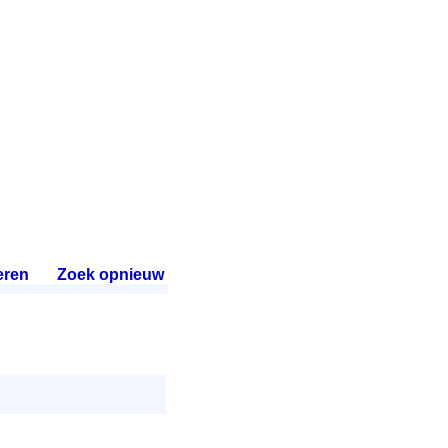
eren
.
Zoek opnieuw
.