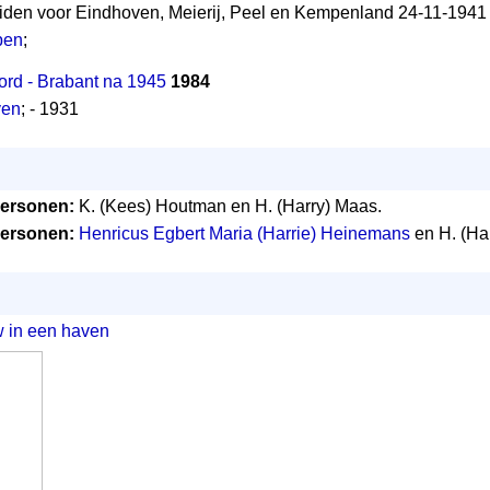
iden voor Eindhoven, Meierij, Peel en Kempenland 24-11-194
pen
;
ord - Brabant na 1945
1984
ven
; - 1931
ersonen:
K. (Kees) Houtman en H. (Harry) Maas.
ersonen:
Henricus Egbert Maria (Harrie) Heinemans
en H. (Ha
w in een haven