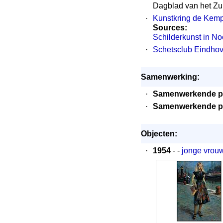
Dagblad van het Zu
·
Kunstkring de Kem
Sources:
Schilderkunst in No
·
Schetsclub Eindho
Samenwerking:
·
Samenwerkende p
·
Samenwerkende p
Objecten:
·
1954
- -
jonge vrou