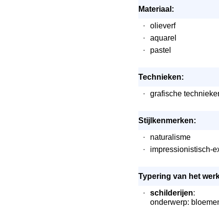
Materiaal:
·
olieverf
·
aquarel
·
pastel
Technieken:
·
grafische technieke
Stijlkenmerken:
·
naturalisme
·
impressionistisch-e
Typering van het werk
·
schilderijen
:
onderwerp: bloemen; 