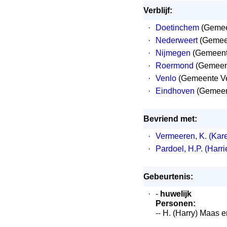
Verblijf:
·
Doetinchem
(Gemee
·
Nederweert
(Gemeen
·
Nijmegen
(Gemeent
·
Roermond
(Gemeen
·
Venlo
(Gemeente Ve
·
Eindhoven
(Gemeen
Bevriend met:
·
Vermeeren, K. (Kare
·
Pardoel, H.P. (Harri
Gebeurtenis:
·
-
huwelijk
Personen:
-- H. (Harry) Maas 