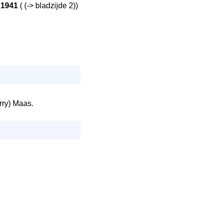
1
1941
( (-> bladzijde 2))
rry) Maas.