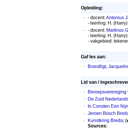
Opleiding:
·
- docent:
Antonius J
- leerling: H. (Harr
·
- docent:
Martinus 
- leerling: H. (Harr
- vakgebied: tekene
Gaf les aan:
·
Brandligt, Jacqueli
Lid van / ingeschreven
·
Beroepsvereniging 
·
De Zuid Nederlands
·
In Consten Een Ni
·
Jeroen Bosch Breda
·
Kunstkring Breda
; (
Sources: