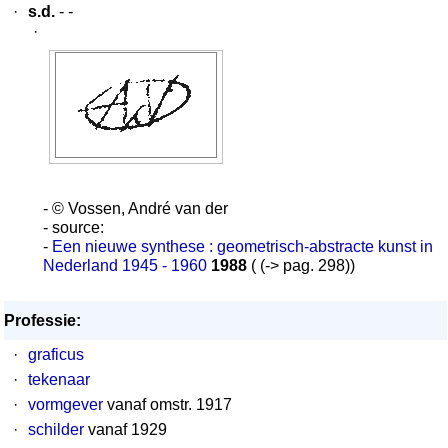
·
s.d.
- -
·
- © Vossen, André van der
- source:
-
Een nieuwe synthese : geometrisch-abstracte kunst in
Nederland 1945 - 1960
1988
( (-> pag. 298))
Professie:
·
graficus
·
tekenaar
·
vormgever
vanaf omstr. 1917
·
schilder
vanaf 1929