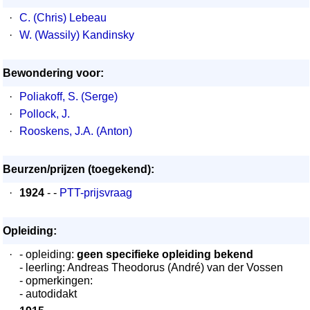
·
C. (Chris) Lebeau
·
W. (Wassily) Kandinsky
Bewondering voor:
·
Poliakoff, S. (Serge)
·
Pollock, J.
·
Rooskens, J.A. (Anton)
Beurzen/prijzen (toegekend):
·
1924
- -
PTT-prijsvraag
Opleiding:
·
- opleiding:
geen specifieke opleiding bekend
- leerling: Andreas Theodorus (André) van der Vossen
- opmerkingen:
- autodidakt