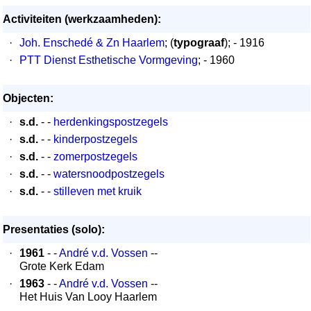
Activiteiten (werkzaamheden):
·
Joh. Enschedé & Zn Haarlem
; (
typograaf
); - 1916
·
PTT Dienst Esthetische Vormgeving
; - 1960
Objecten:
·
s.d.
- -
herdenkingspostzegels
·
s.d.
- -
kinderpostzegels
·
s.d.
- -
zomerpostzegels
·
s.d.
- -
watersnoodpostzegels
·
s.d.
- -
stilleven met kruik
Presentaties (solo):
·
1961
- -
André v.d. Vossen
--
Grote Kerk Edam
·
1963
- -
André v.d. Vossen
--
Het Huis Van Looy Haarlem