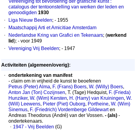
Vereeniging tot bevordering der grafische kunst :
catalogus der tentoonstelling van werken der leden en
genoodigden
1930
·
Liga Nieuw Beelden
; - 1955
·
Maatschappij Arti et Amicitiae Amsterdam
·
Nederlandse Kring van Grafici en Tekenaars
; (
werkend
lid
); - voor 1949
·
Vereniging Vrij Beelden
; - 1947
Activiteiten (algemeen/overig):
·
ondertekening van manifest
- claim om in vrijheid de kunst te beoefenen
Petrus (Peter) Alma
,
F. (Frans) Boers
,
W. (Willy) Boers
,
Anton Jan (Ton) Cozijnsen
, T. (Tage) Hedquist,
F. (Frieda)
Hunziker
,
W. (Wim) Kersten
,
H. (Harry) van Kruiningen
,
W.
(Will) Leewens
,
Pieter (Piet) Ouborg
,
Portheine
,
W. (Wim)
Sinemus
,
F. (Friedrich) Vordemberge Gildewart
en
Andreas Theodorus (André) van der Vossen.
- (als)
-
ondertekenaars.
·
1947 - Vrij Beelden
(G)