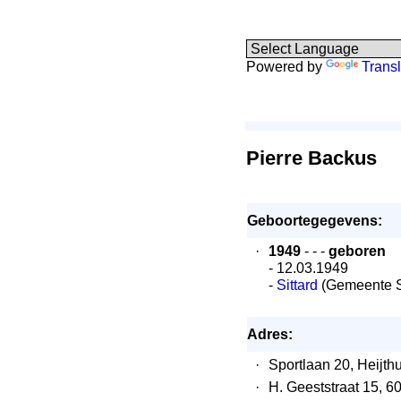
Powered by
Transl
Pierre Backus
Geboortegegevens:
·
1949
- - -
geboren
- 12.03.1949
-
Sittard
(Gemeente Si
Adres:
·
Sportlaan 20, Heijth
·
H. Geeststraat 15,