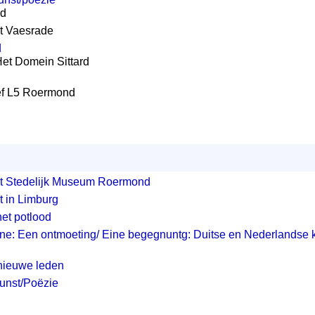
rd
nt Vaesrade
d
Het Domein Sittard
ief L5 Roermond
et Stedelijk Museum Roermond
t in Limburg
 het potlood
ine: Een ontmoeting/ Eine begegnuntg: Duitse en Nederlandse 
 nieuwe leden
unst/Poëzie