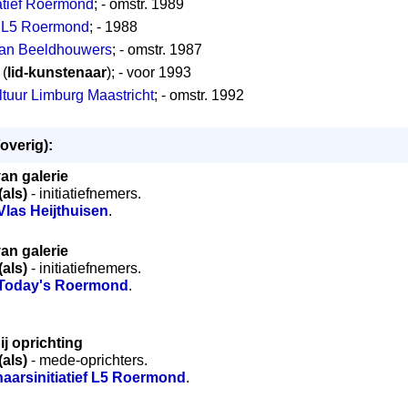
iatief Roermond
; - omstr. 1989
ef L5 Roermond
; - 1988
van Beeldhouwers
; - omstr. 1987
 (
lid-kunstenaar
); - voor 1993
ltuur Limburg Maastricht
; - omstr. 1992
overig):
an galerie
 (als)
- initiatiefnemers.
Vlas Heijthuisen
.
an galerie
 (als)
- initiatiefnemers.
 Today's Roermond
.
ij oprichting
 (als)
- mede-oprichters.
aarsinitiatief L5 Roermond
.