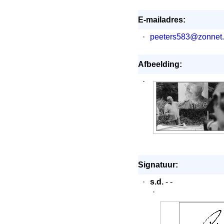
E-mailadres:
·
peeters583@zonnet.
Afbeelding:
·
Signatuur:
·
s.d.
- -
·