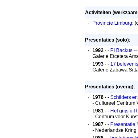
Activiteiten (werkzaa
·
Provincie Limburg
; (
Presentaties (solo):
·
1992
- -
Pi Backus
--
Galerie Etcetera Am
·
1993
- -
17 beleveni
Galerie Zabawa Sitt
Presentaties (overig):
·
1976
- -
Schilders e
- Cultureel Centrum 
·
1981
- -
Het grijs uit
- Centrum voor Kun
·
1987
- -
Presentatie
- Nederlandse Krin
·
1988
- -
beeldhouwku