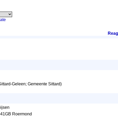
ate
Reag
ttard-Geleen; Gemeente Sittard)
uijsen
 6041GB Roermond