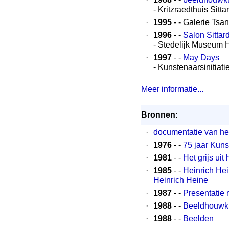
- Kritzraedthuis Sitta
·
1995
- - Galerie Tsa
·
1996
- -
Salon Sittar
- Stedelijk Museum 
·
1997
- -
May Days
- Kunstenaarsinitiat
Meer informatie...
Bronnen:
·
documentatie van h
·
1976
- -
75 jaar Kuns
·
1981
- -
Het grijs uit
·
1985
- -
Heinrich He
Heinrich Heine
·
1987
- -
Presentatie
·
1988
- -
Beeldhouwk
·
1988
- -
Beelden