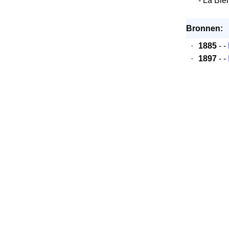
- La Bie
Bronnen:
·
1885
- -
·
1897
- -