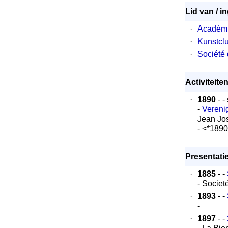
Lid van / i
·
Académi
·
Kunstcl
·
Société 
Activiteite
·
1890
- -
-
Vereni
Jean Jo
- <*189
Presentatie
·
1885
- -
- Societ
·
1893
- -
-
·
1897
- -