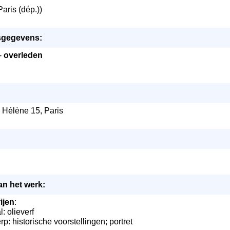
aris (dép.))
sgegevens:
 -
overleden
 Hélène 15, Paris
an het werk:
ijen
:
: olieverf
p: historische voorstellingen; portret