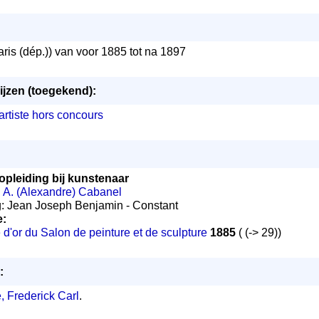
ris (dép.)) van voor 1885 tot na 1897
ijzen (toegekend):
artiste hors concours
opleiding bij kunstenaar
:
A. (Alexandre) Cabanel
ng: Jean Joseph Benjamin - Constant
e:
e d'or du Salon de peinture et de sculpture
1885
( (-> 29))
:
, Frederick Carl
.