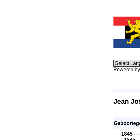
Powered b
Jean Jo
Geboorteg
·
1845
- -
- 1845