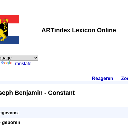
ARTindex Lexicon Online
y
Translate
Reageren
.
Zo
seph Benjamin - Constant
egevens:
 -
geboren