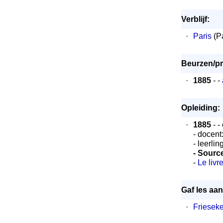
Verblijf:
·
Paris
(Pa
Beurzen/pr
·
1885
- -
Opleiding:
·
1885
- -
- docent
- leerli
- Sourc
-
Le livr
Gaf les aan
·
Frieseke