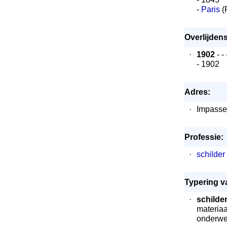
-
Paris
(P
Overlijden
·
1902
- -
- 1902
Adres:
·
Impasse
Professie:
·
schilder
Typering v
·
schilder
materiaal
onderwer