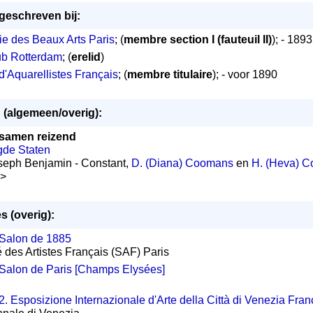
ngeschreven bij:
e des Beaux Arts Paris
; (
membre section I (fauteuil II)
); - 1893
ub Rotterdam
; (
erelid
)
d'Aquarellistes Français
; (
membre titulaire
); - voor 1890
n (algemeen/overig):
samen reizend
gde Staten
seph Benjamin - Constant,
D. (Diana) Coomans
en
H. (Heva) 
0>
s (overig):
Salon de 1885
é des Artistes Français (SAF) Paris
Salon de Paris [Champs Elysées]
2. Esposizione Internazionale d'Arte della Città di Venezia Fran