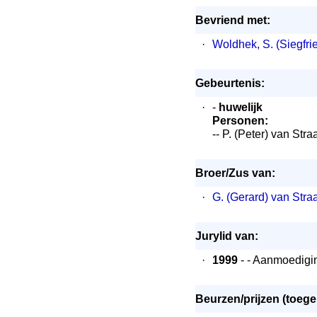
Bevriend met:
·
Woldhek, S. (Siegfri
Gebeurtenis:
·
-
huwelijk
Personen:
-- P. (Peter) van St
Broer/Zus van:
·
G. (Gerard) van Stra
Jurylid van:
·
1999
- - Aanmoediging
Beurzen/prijzen (toeg