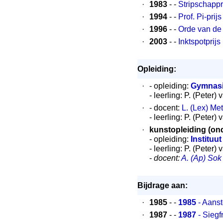
·
1983
- -
Stripschappr
·
1994
- -
Prof. Pi-prijs
·
1996
- -
Orde van de
·
2003
- -
Inktspotprijs
Opleiding:
·
- opleiding:
Gymnas
- leerling: P. (Peter)
·
- docent:
L. (Lex) Me
- leerling: P. (Peter)
·
kunstopleiding (ond
- opleiding:
Instituu
- leerling: P. (Peter)
-
docent:
A. (Ap) Sok
Bijdrage aan:
·
1985
- -
1985
- Aanst
·
1987
- -
1987
- Siegf