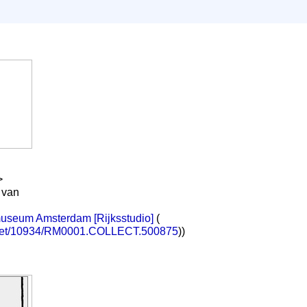
>
 van
museum Amsterdam [Rijksstudio]
(
e.net/10934/RM0001.COLLECT.500875
))