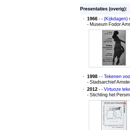
Presentaties (overig):
·
1966
- -
(Kijkdagen) 
- Museum Fodor Am
·
1998
- -
Tekenen voor
- Stadsarchief Amst
·
2012
- -
Virtuoze tek
- Stichting het Per