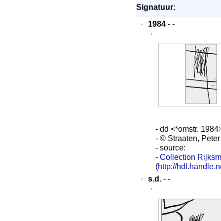
Signatuur:
·
1984
- -
·
- dd <*omstr. 1984
- © Straaten, Peter
- source:
-
Collection Rijks
(
http://hdl.handl
·
s.d.
- -
·