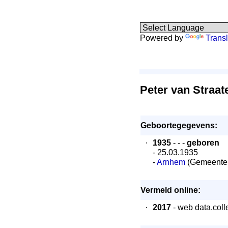
Powered by
Transl
Peter van Straat
Geboortegegevens:
·
1935
- - -
geboren
- 25.03.1935
-
Arnhem
(Gemeente
Vermeld online:
·
2017
- web data.coll