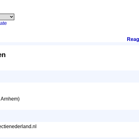
ate
Reag
en
 Arnhem)
ectienederland.nl