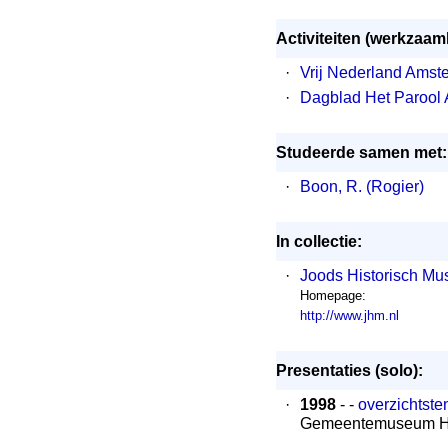
Activiteiten (werkzaa
·
Vrij Nederland Amst
·
Dagblad Het Parool
Studeerde samen met:
·
Boon, R. (Rogier)
In collectie:
·
Joods Historisch M
Homepage:
http://www.jhm.nl
Presentaties (solo):
·
1998
- -
overzichtste
Gemeentemuseum He