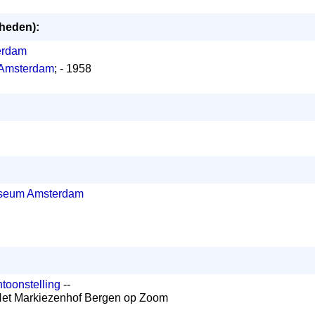
mheden):
erdam
 Amsterdam
; - 1958
useum Amsterdam
ntoonstelling
--
t Markiezenhof Bergen op Zoom