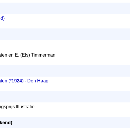
ed)
raaten en E. (Els) Timmerman
aten
(*
1924
) - Den Haag
sprijs Illustratie
ekend):