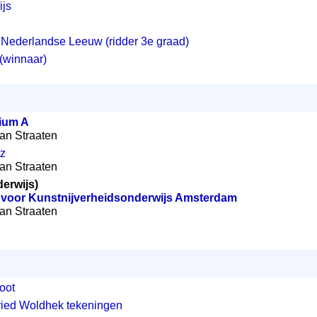
ijs
 Nederlandse Leeuw (ridder 3e graad)
 (winnaar)
ium A
 van Straaten
tz
 van Straaten
erwijs)
t voor Kunstnijverheidsonderwijs Amsterdam
 van Straaten
oot
ried Woldhek tekeningen