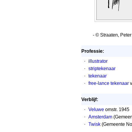
- © Straaten, Peter
Professie:
·
illustrator
·
striptekenaar
·
tekenaar
·
free-lance tekenaar
v
Verblijf:
·
Veluwe
omstr. 1945
·
Amsterdam
(Gemeent
·
Twisk
(Gemeente Noo