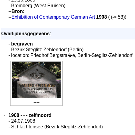
- Bromberg (West-Pruisen)
--Bron:
--
Exhibition of Contemporary German Art
1908
( (-> 53))
Overlijdensgegevens:
·
-
begraven
- Bezirk Steglitz-Zehlendorf (Berlin)
- location: Friedhof Bergstra�e, Berlin-Steglitz-Zehlendorf
----
·
1908
- - -
zelfmoord
- 24.07.1908
- Schlachtensee (Bezirk Steglitz-Zehlendorf)