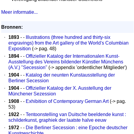
Meer informatie...
Bronnen:
·
1893
- -
Illustrations (three hundred and thirty-six
engravings) from the Art gallery of the World's Columbian
Exposition
(-> pag. 48)
·
1894
- -
Offizieller Katalog der Internationalen Kunst-
Ausstellung des Vereins bildender Künstler Münchens
(A.V.) "Secession"
(-> appendix 'ordentlicher Mitglieder')
·
1904
- -
Katalog der neunten Kunstausstellung der
Berliner Secession
·
1904
- -
Offizieller Katalog der X. Ausstellung der
Münchener Sezession
·
1908
- -
Exhibition of Contemporary German Art
(-> pag.
53)
·
1922
- -
Tentoonstelling van Duitsche beeldende kunst :
schilderkunst, graphiek der laatste halve eeuw
·
1972
- -
Die Berliner Secession : eine Epoche deutscher
Kunstgeschichte