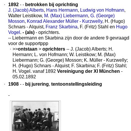
·
1892
- -
betrokken bij oprichting
J. (Jacob) Alberts
,
Hans Hermann
,
Ludwig von Hofmann
,
Walter Leistikow,
M. (Max) Liebermann
,
G. (George)
Mosson
,
Konrad Alexander Müller - Kurzwelly
, H. (Hugo)
Schnars - Alquist,
Franz Skarbina
, F. (Fritz) Stahl en
Hugo
Vogel
.
- (als)
- oprichters.
-- Liebermann en Skarbina zijn door de andere 9 gevraagd
voor de supportppp
·
>>
ontstaan
>
oprichters
-- J. (Jacob) Alberts; H.
Hermann; L. von Hofmann; W. Leistikow; M. (Max)
Liebermann; G. (George) Mosson; K. Müller - Kurzwelly;
H. (Hugo) Schnars - Alquist; F. Skarbina; F. (Fritz) Stahl;
H. Vogel. vanaf 1892
Vereinigung der XI München
-
05.02.1892
·
1908
- -
bij jurering
,
tentoonstellingsleiding
-