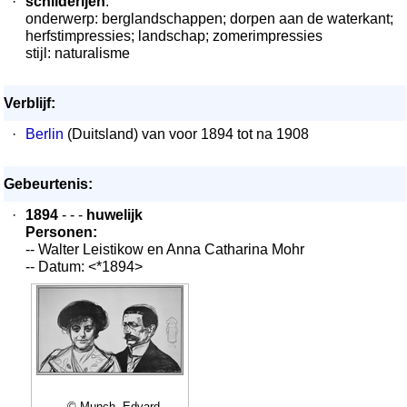
·
schilderijen
:
onderwerp: berglandschappen; dorpen aan de waterkant;
herfstimpressies; landschap; zomerimpressies
stijl: naturalisme
Verblijf:
·
Berlin
(Duitsland) van voor 1894 tot na 1908
Gebeurtenis:
·
1894
- - -
huwelijk
Personen:
-- Walter Leistikow en Anna Catharina Mohr
-- Datum: <*1894>
- © Munch, Edvard