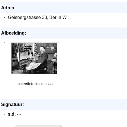
Adres:
·
Geisbergstrasse 33, Berlin W
Afbeelding:
·
- portretfoto kunstenaar
Signatuur:
·
s.d.
- -
·