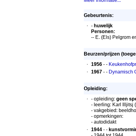
Meer informatie...
Gebeurtenis:
·
-
huwelijk
Personen:
-- E. (Els) Pelgrom en
Beurzen/prijzen (toeg
·
1956
- -
Keukenhofprij
·
1967
- -
Dynamisch 
Opleiding:
·
- opleiding:
geen spe
- leerling: Karl Illjits
- vakgebied: beeld
- opmerkingen:
- autodidakt
·
1944
- -
kunstvormi
- 1944 tot 1944