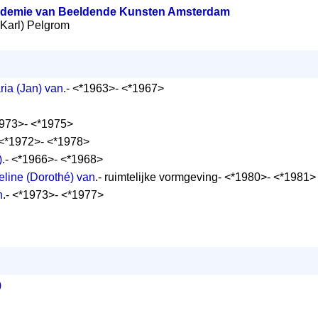
ademie van Beeldende Kunsten Amsterdam
j (Karl) Pelgrom
ria (Jan) van
.- <*1963>- <*1967>
1973>- <*1975>
 <*1972>- <*1978>
)
.- <*1966>- <*1968>
eline (Dorothé) van
.- ruimtelijke vormgeving- <*1980>- <*1981>
n
.- <*1973>- <*1977>
)