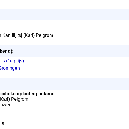
 Karl Illjitsj (Karl) Pelgrom
ekend):
s (1e prijs)
Groningen
cifieke opleiding bekend
j (Karl) Pelgrom
houwen
ng