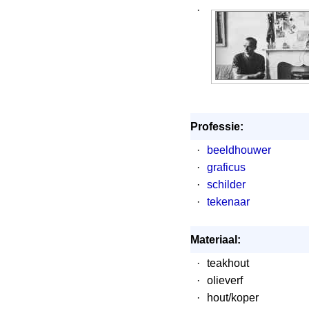
·
Professie:
·
beeldhouwer
·
graficus
·
schilder
·
tekenaar
Materiaal:
·
teakhout
·
olieverf
·
hout/koper