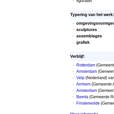
·
figuratief
Typering van het werk:
·
omgevingsvormge
·
sculptures
·
assemblages
·
grafiek
Verblijf:
·
Rotterdam
(Gemeent
·
Amsterdam
(Gemeen
·
Velp
(Nederland) va
·
Arnhem
(Gemeente A
·
Amsterdam
(Gemeent
·
Beerta
(Gemeente Re
·
Finsterwolde
(Gemeen