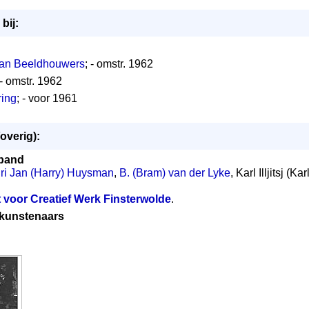
bij:
van Beeldhouwers
; - omstr. 1962
 - omstr. 1962
ring
; - voor 1961
overig):
band
ri Jan (Harry) Huysman
,
B. (Bram) van der Lyke
, Karl Illjitsj (
t voor Creatief Werk Finsterwolde
.
 kunstenaars