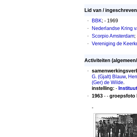
Lid van / ingeschreven 
·
BBK
; - 1969
·
Nederlandse Kring 
·
Scorpio Amsterdam
;
·
Vereniging de Keerk
Activiteiten (algemeen/
·
samenwerkingsver
G. (Gjalt) Blauw
,
Hen
(Ger) de Wilde
.
instelling:
-
Instituu
·
1963
- -
groepsfoto
-