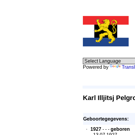
Powered by
Transl
Karl Illjitsj Pelg
Geboortegegevens:
·
1927
- - -
geboren
- 13.07.1927