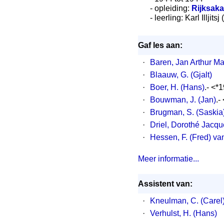
- opleiding:
Rijksak
- leerling: Karl Illjits
Gaf les aan:
·
Baren, Jan Arthur Ma
·
Blaauw, G. (Gjalt)
·
Boer, H. (Hans)
.- <*
·
Bouwman, J. (Jan)
.-
·
Brugman, S. (Saskia
·
Driel, Dorothé Jacqu
·
Hessen, F. (Fred) va
Meer informatie...
Assistent van:
·
Kneulman, C. (Carel
·
Verhulst, H. (Hans)