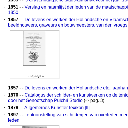
·
1851
- -
Verslag en naamlijst der leden van de maatschappij 
1850
·
1857
- -
De levens en werken der Hollandsche en Vlaamsch
beeldhouwers, graveurs en bouwmeesters, van den vroegste
- titelpagina
·
1857
- -
De levens en werken der Hollandsche etc.. aanhan
·
1870
- -
Catalogus der schilder- en kunstwerken op de tent
door het Genootschap Pulchri Studio
(-> pag. 3)
·
1878
- -
Allgemeines Künstler-lexikon [II]
·
1897
- -
Tentoonstelling van schilderijen van overleden me
leden