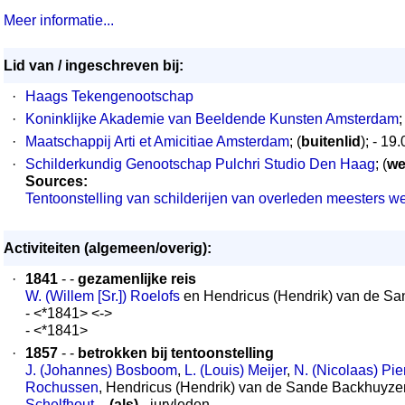
Meer informatie...
Lid van / ingeschreven bij:
·
Haags Tekengenootschap
·
Koninklijke Akademie van Beeldende Kunsten Amsterdam
;
·
Maatschappij Arti et Amicitiae Amsterdam
; (
buitenlid
); - 19
·
Schilderkundig Genootschap Pulchri Studio Den Haag
; (
we
Sources:
Tentoonstelling van schilderijen van overleden meesters 
Activiteiten (algemeen/overig):
·
1841
- -
gezamenlijke reis
W. (Willem [Sr.]) Roelofs
en Hendricus (Hendrik) van de S
- <*1841> <->
- <*1841>
·
1857
- -
betrokken bij tentoonstelling
J. (Johannes) Bosboom
,
L. (Louis) Meijer
,
N. (Nicolaas) P
Rochussen
, Hendricus (Hendrik) van de Sande Backhuyz
Schelfhout
.
- (als)
- juryleden.