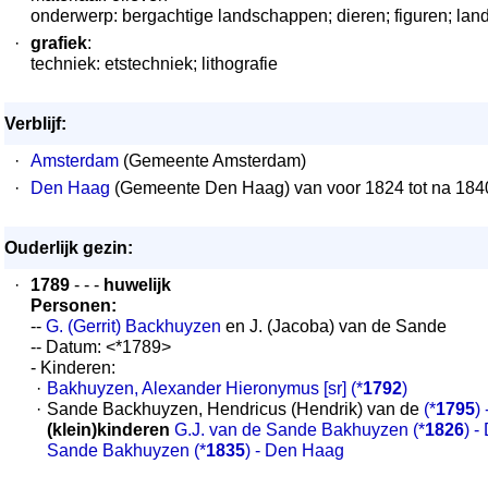
onderwerp: bergachtige landschappen; dieren; figuren; lan
·
grafiek
:
techniek: etstechniek; lithografie
Verblijf:
·
Amsterdam
(Gemeente Amsterdam)
·
Den Haag
(Gemeente Den Haag) van voor 1824 tot na 184
Ouderlijk gezin:
·
1789
- - -
huwelijk
Personen:
--
G. (Gerrit) Backhuyzen
en J. (Jacoba) van de Sande
-- Datum: <*1789>
- Kinderen:
·
Bakhuyzen, Alexander Hieronymus [sr]
(*
1792
)
·
Sande Backhuyzen, Hendricus (Hendrik) van de
(*
1795
)
(klein)kinderen
G.J. van de Sande Bakhuyzen
(*
1826
) 
Sande Bakhuyzen
(*
1835
) - Den Haag