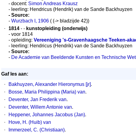
- docent:
Simon Andreas Krausz
- leerling: Hendricus (Hendrik) van de Sande Backhuyzen
- Source:
-
Wurzbach I, 1906
( (-> bladzijde 42))
·
1814
- -
kunstopleiding (onderwijs)
- voor 1814
- opleiding:
Vereeniging 's-Gravenhaagsche Teeken-ak
- leerling: Hendricus (Hendrik) van de Sande Backhuyzen
- Source:
-
De Academie van Beeldende Kunsten en Technische We
Gaf les aan:
·
Bakhuyzen, Alexander Hieronymus [jr]
.
·
Bosse, Maria Philippina (Maria) van
.
·
Deventer, Jan Frederik van
.
·
Deventer, Willem Antonie van
.
·
Heppener, Johannes Jacobus (Jan)
.
·
Hove, H. (Huib) van
·
Immerzeel, C. (Christiaan)
.