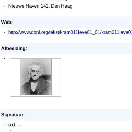
·
Nieuwe Haven 142, Den Haag
Web:
·
http://www.dbnl.org/tekst/kram011leve01_01/kram011lev
Afbeelding:
·
Signatuur:
·
s.d.
- -
·