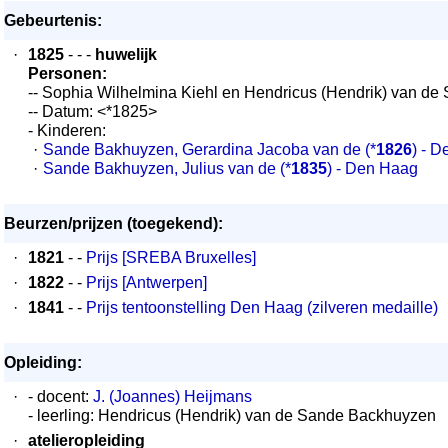
Gebeurtenis:
·
1825
- - -
huwelijk
Personen:
-- Sophia Wilhelmina Kiehl en Hendricus (Hendrik) van d
-- Datum: <*1825>
- Kinderen:
·
Sande Bakhuyzen, Gerardina Jacoba van de
(*
1826
) - 
·
Sande Bakhuyzen, Julius van de
(*
1835
) - Den Haag
Beurzen/prijzen (toegekend):
·
1821
- -
Prijs [SREBA Bruxelles]
·
1822
- -
Prijs [Antwerpen]
·
1841
- -
Prijs tentoonstelling Den Haag (zilveren medaille)
Opleiding:
·
- docent:
J. (Joannes) Heijmans
- leerling: Hendricus (Hendrik) van de Sande Backhuyzen
·
atelieropleiding