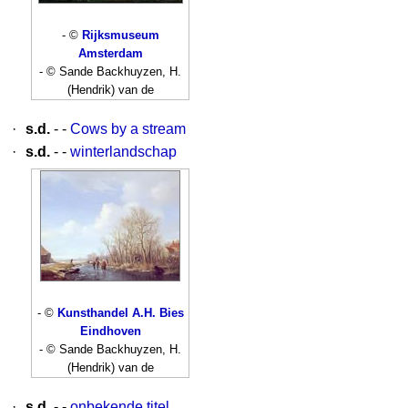
- ©
Rijksmuseum
Amsterdam
- © Sande Backhuyzen, H.
(Hendrik) van de
·
s.d.
- -
Cows by a stream
·
s.d.
- -
winterlandschap
- ©
Kunsthandel A.H. Bies
Eindhoven
- © Sande Backhuyzen, H.
(Hendrik) van de
·
s.d.
- -
onbekende titel