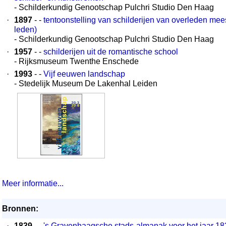
- Schilderkundig Genootschap Pulchri Studio Den Haag
·
1897
- -
tentoonstelling van schilderijen van overleden me
leden)
- Schilderkundig Genootschap Pulchri Studio Den Haag
·
1957
- -
schilderijen uit de romantische school
- Rijksmuseum Twenthe Enschede
·
1993
- -
Vijf eeuwen landschap
- Stedelijk Museum De Lakenhal Leiden
Meer informatie...
Bronnen:
·
1839
- -
's Gravenhaagsche stads-almanak voor het jaar 18