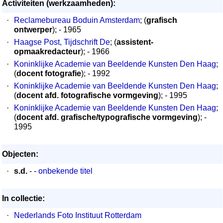
Activiteiten (werkzaamheden):
·
Reclamebureau Boduin Amsterdam
; (
grafisch
ontwerper
); - 1965
·
Haagse Post, Tijdschrift De
; (
assistent-
opmaakredacteur
); - 1966
·
Koninklijke Academie van Beeldende Kunsten Den Haag
;
(
docent fotografie
); - 1992
·
Koninklijke Academie van Beeldende Kunsten Den Haag
;
(
docent afd. fotografische vormgeving
); - 1995
·
Koninklijke Academie van Beeldende Kunsten Den Haag
;
(
docent afd. grafische/typografische vormgeving
); -
1995
Objecten:
·
s.d.
- -
onbekende titel
In collectie:
·
Nederlands Foto Instituut Rotterdam