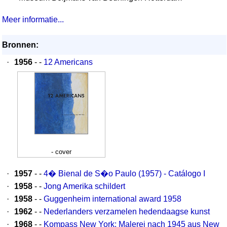
Meer informatie...
Bronnen:
·
1956
- -
12 Americans
- cover
·
1957
- -
4� Bienal de S�o Paulo (1957) - Catálogo I
·
1958
- -
Jong Amerika schildert
·
1958
- -
Guggenheim international award 1958
·
1962
- -
Nederlanders verzamelen hedendaagse kunst
·
1968
- -
Kompass New York: Malerei nach 1945 aus New