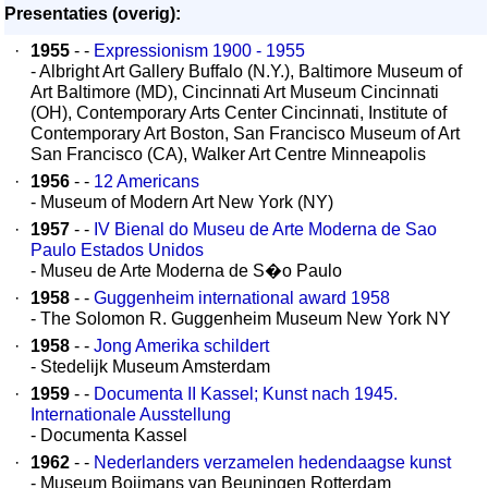
Presentaties (overig):
·
1955
- -
Expressionism 1900 - 1955
- Albright Art Gallery Buffalo (N.Y.), Baltimore Museum of
Art Baltimore (MD), Cincinnati Art Museum Cincinnati
(OH), Contemporary Arts Center Cincinnati, Institute of
Contemporary Art Boston, San Francisco Museum of Art
San Francisco (CA), Walker Art Centre Minneapolis
·
1956
- -
12 Americans
- Museum of Modern Art New York (NY)
·
1957
- -
IV Bienal do Museu de Arte Moderna de Sao
Paulo Estados Unidos
- Museu de Arte Moderna de S�o Paulo
·
1958
- -
Guggenheim international award 1958
- The Solomon R. Guggenheim Museum New York NY
·
1958
- -
Jong Amerika schildert
- Stedelijk Museum Amsterdam
·
1959
- -
Documenta II Kassel; Kunst nach 1945.
Internationale Ausstellung
- Documenta Kassel
·
1962
- -
Nederlanders verzamelen hedendaagse kunst
- Museum Boijmans van Beuningen Rotterdam