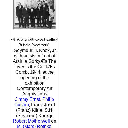
- © Albright-Knox Art Gallery
Buffalo (New York).
- Seymour H. Knox, Jr.,
with artists in front of
Arshile GorkyÆs The
Liver Is the CockÆs
Comb, 1944, at the
opening of the
exhibition
Contemporary Art
Acquisitions
Jimmy Ernst
,
Philip
Guston
, Franz Josef
(Franz) Kline, S.H.
(Seymour) Knox jr,
Robert Motherwell
en
M. (Marc) Rothko
.