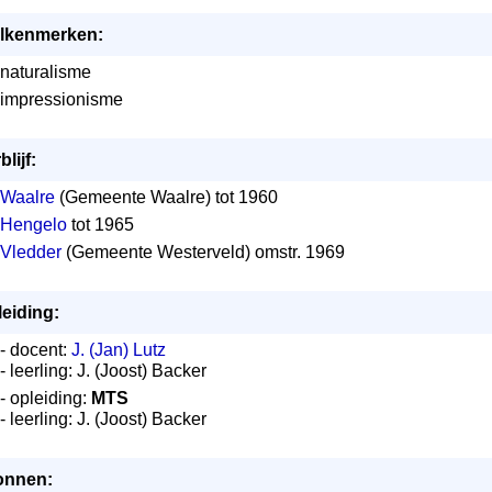
jlkenmerken:
naturalisme
impressionisme
blijf:
Waalre
(Gemeente Waalre) tot 1960
Hengelo
tot 1965
Vledder
(Gemeente Westerveld) omstr. 1969
eiding:
- docent:
J. (Jan) Lutz
- leerling: J. (Joost) Backer
- opleiding:
MTS
- leerling: J. (Joost) Backer
onnen: