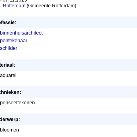
-
Rotterdam
(Gemeente Rotterdam)
fessie:
binnenhuisarchitect
pentekenaar
schilder
eriaal:
aquarel
chnieken:
penseeltekenen
derwerp:
bloemen