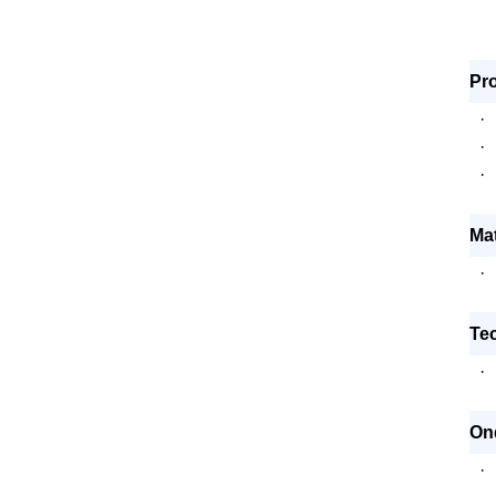
Pro
·
·
·
Mat
·
Te
·
On
·