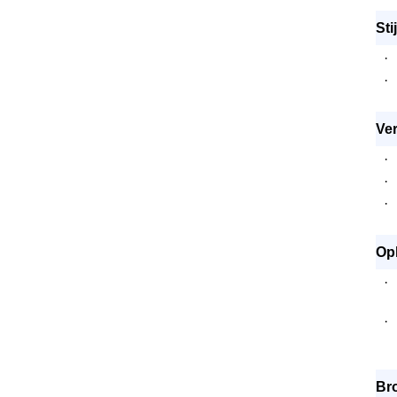
Sti
·
·
Ver
·
·
·
Opl
·
·
Br