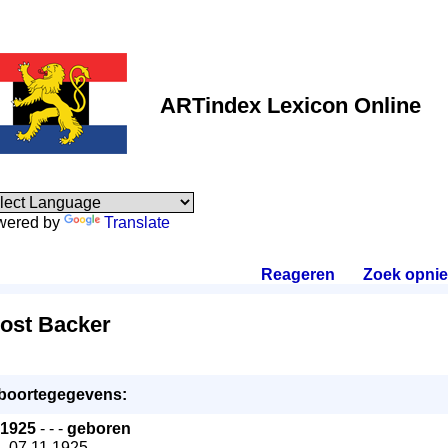
ARTindex Lexicon Online
wered by
Translate
Reageren
.
Zoek opni
ost Backer
boortegegevens:
1925
- - -
geboren
- 07.11.1925