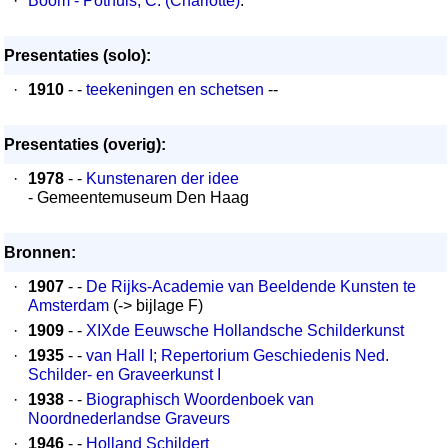
·
Boom - Pothuis, C. (Charlotte)
.
Presentaties (solo):
·
1910
- -
teekeningen en schetsen
--
Presentaties (overig):
·
1978
- -
Kunstenaren der idee
- Gemeentemuseum Den Haag
Bronnen:
·
1907
- -
De Rijks-Academie van Beeldende Kunsten te
Amsterdam
(-> bijlage F)
·
1909
- -
XIXde Eeuwsche Hollandsche Schilderkunst
·
1935
- -
van Hall I; Repertorium Geschiedenis Ned.
Schilder- en Graveerkunst I
·
1938
- -
Biographisch Woordenboek van
Noordnederlandse Graveurs
·
1946
- -
Holland Schildert