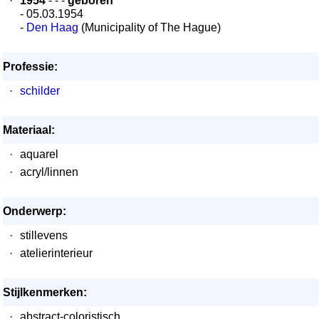
·
1954
- - -
geboren
- 05.03.1954
-
Den Haag
(Municipality of The Hague)
Professie:
·
schilder
Materiaal:
·
aquarel
·
acryl/linnen
Onderwerp:
·
stillevens
·
atelierinterieur
Stijlkenmerken:
·
abstract-coloristisch