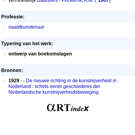
·
vermoedelijk
Baanders - Fockema, A.M.
(*
1907
)
Professie:
·
naaldkunstenaar
Typering van het werk:
·
ontwerp van boekomslagen
Bronnen:
·
1929
- -
De nieuwe richting in de kunstnijverheid in
Nederland : schets eener geschiedenis der
Nederlandsche kunstnijverheidsbeweging