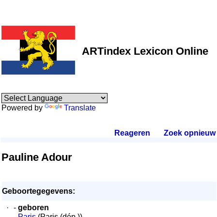
ARTindex Lexicon Online
Powered by
Translate
Reageren
.
Zoek opnieuw
.
Pauline Adour
Geboortegegevens:
·
-
geboren
-
Paris
(Paris (dép.))