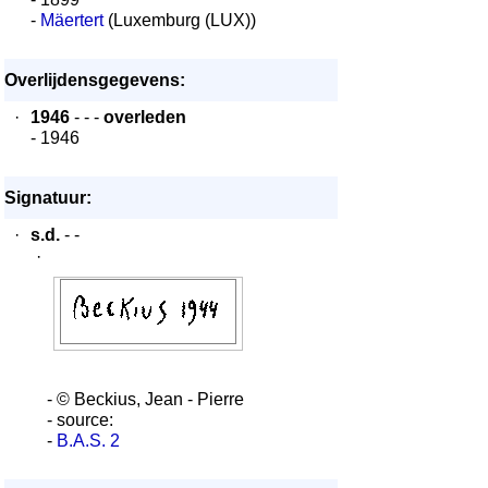
-
Mäertert
(Luxemburg (LUX))
Overlijdensgegevens:
·
1946
- - -
overleden
- 1946
Signatuur:
·
s.d.
- -
·
- © Beckius, Jean - Pierre
- source:
-
B.A.S. 2