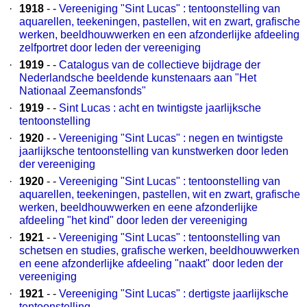
·
1918
- -
Vereeniging "Sint Lucas" : tentoonstelling van
aquarellen, teekeningen, pastellen, wit en zwart, grafische
werken, beeldhouwwerken en een afzonderlijke afdeeling
zelfportret door leden der vereeniging
·
1919
- -
Catalogus van de collectieve bijdrage der
Nederlandsche beeldende kunstenaars aan "Het
Nationaal Zeemansfonds"
·
1919
- -
Sint Lucas : acht en twintigste jaarlijksche
tentoonstelling
·
1920
- -
Vereeniging "Sint Lucas" : negen en twintigste
jaarlijksche tentoonstelling van kunstwerken door leden
der vereeniging
·
1920
- -
Vereeniging "Sint Lucas" : tentoonstelling van
aquarellen, teekeningen, pastellen, wit en zwart, grafische
werken, beeldhouwwerken en eene afzonderlijke
afdeeling "het kind" door leden der vereeniging
·
1921
- -
Vereeniging "Sint Lucas" : tentoonstelling van
schetsen en studies, grafische werken, beeldhouwwerken
en eene afzonderlijke afdeeling "naakt" door leden der
vereeniging
·
1921
- -
Vereeniging "Sint Lucas" : dertigste jaarlijksche
tentoonstelling