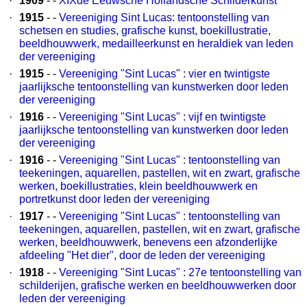
·
1909
- -
XIXde Eeuwsche Hollandsche Schilderkunst
·
1915
- -
Vereeniging Sint Lucas: tentoonstelling van
schetsen en studies, grafische kunst, boekillustratie,
beeldhouwwerk, medailleerkunst en heraldiek van leden
der vereeniging
·
1915
- -
Vereeniging "Sint Lucas" : vier en twintigste
jaarlijksche tentoonstelling van kunstwerken door leden
der vereeniging
·
1916
- -
Vereeniging "Sint Lucas" : vijf en twintigste
jaarlijksche tentoonstelling van kunstwerken door leden
der vereeniging
·
1916
- -
Vereeniging "Sint Lucas" : tentoonstelling van
teekeningen, aquarellen, pastellen, wit en zwart, grafische
werken, boekillustraties, klein beeldhouwwerk en
portretkunst door leden der vereeniging
·
1917
- -
Vereeniging "Sint Lucas" : tentoonstelling van
teekeningen, aquarellen, pastellen, wit en zwart, grafische
werken, beeldhouwwerk, benevens een afzonderlijke
afdeeling "Het dier", door de leden der vereeniging
·
1918
- -
Vereeniging "Sint Lucas" : 27e tentoonstelling van
schilderijen, grafische werken en beeldhouwwerken door
leden der vereeniging