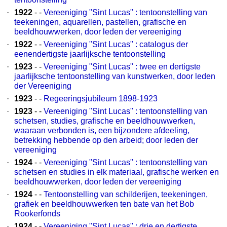
·
1922
- -
Vereeniging "Sint Lucas" : tentoonstelling van
teekeningen, aquarellen, pastellen, grafische en
beeldhouwwerken, door leden der vereeniging
·
1922
- -
Vereeniging "Sint Lucas" : catalogus der
eenendertigste jaarlijksche tentoonstelling
·
1923
- -
Vereeniging "Sint Lucas" : twee en dertigste
jaarlijksche tentoonstelling van kunstwerken, door leden
der Vereeniging
·
1923
- -
Regeeringsjubileum 1898-1923
·
1923
- -
Vereeniging "Sint Lucas" : tentoonstelling van
schetsen, studies, grafische en beeldhouwwerken,
waaraan verbonden is, een bijzondere afdeeling,
betrekking hebbende op den arbeid; door leden der
vereeniging
·
1924
- -
Vereeniging "Sint Lucas" : tentoonstelling van
schetsen en studies in elk materiaal, grafische werken en
beeldhouwwerken, door leden der vereeniging
·
1924
- -
Tentoonstelling van schilderijen, teekeningen,
grafiek en beeldhouwwerken ten bate van het Bob
Rookerfonds
·
1924
- -
Vereeniging "Sint Lucas" : drie en dertigste