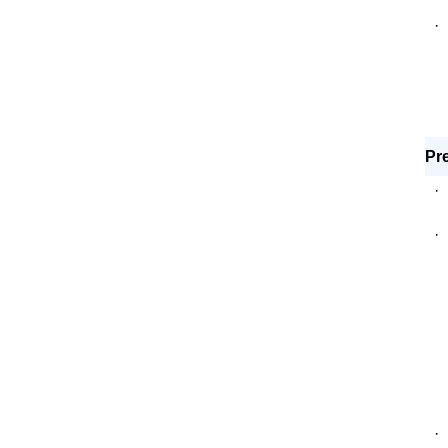
·
Pre
·
·
·