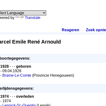
wered by
Translate
Reageren
.
Zoek opni
rcel Emile René Arnould
boortegegevens:
1928
- - -
geboren
- 09.04.1928
-
Braine-Le-Comte
(Provincie Henegouwen)
erlijdensgegevens:
1974
- - -
overleden
- 1974
-
Lennick-St.-Quentin
(Lennik)