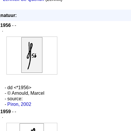
gnatuur:
1956
- -
·
- dd <*1956>
- © Arnould, Marcel
- source:
-
Piron, 2002
1959
- -
·