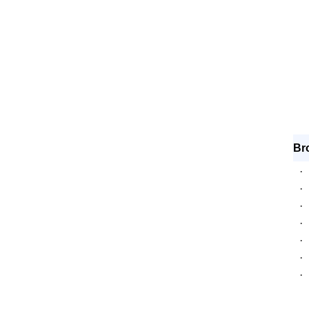
Br
·
·
·
·
·
·
·