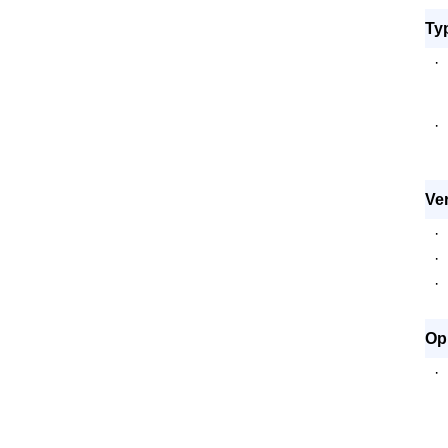
Typ
·
·
Ver
·
·
·
Opl
·