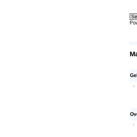
Po
Ma
Ge
·
Ov
·