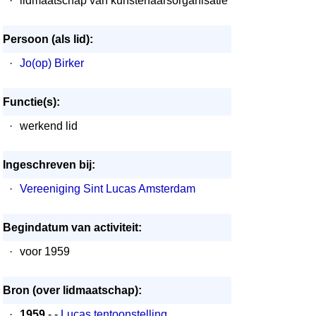
·
lidmaatschap van kunstenaarsorganisatie
Persoon (als lid):
·
Jo(op) Birker
Functie(s):
·
werkend lid
Ingeschreven bij:
·
Vereeniging Sint Lucas Amsterdam
Begindatum van activiteit:
·
voor 1959
Bron (over lidmaatschap):
·
1959
- -
Lucas tentoonstelling