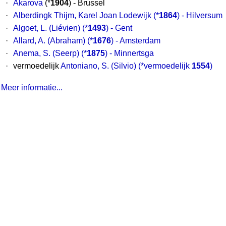
·
Akarova
(*
1904
) - Brussel
·
Alberdingk Thijm, Karel Joan Lodewijk
(*
1864
) - Hilversum
·
Algoet, L. (Liévien)
(*
1493
) - Gent
·
Allard, A. (Abraham)
(*
1676
) - Amsterdam
·
Anema, S. (Seerp)
(*
1875
) - Minnertsga
·
vermoedelijk
Antoniano, S. (Silvio)
(*vermoedelijk
1554
)
Meer informatie...