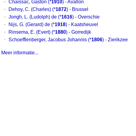
·
Chaissac, Gaston
(*
1910
) - Avallon
·
Dehoy, C. (Charles)
(*
1872
) - Brussel
·
Jongh, L. (Ludolph) de
(*
1616
) - Overschie
·
Nijs, G. (Gerard) de
(*
1918
) - Kaatsheuvel
·
Rinsema, E. (Evert)
(*
1880
) - Gorredijk
·
Schoefflenberger, Jacobus Johannis
(*
1806
) - Zierikzee
Meer informatie...