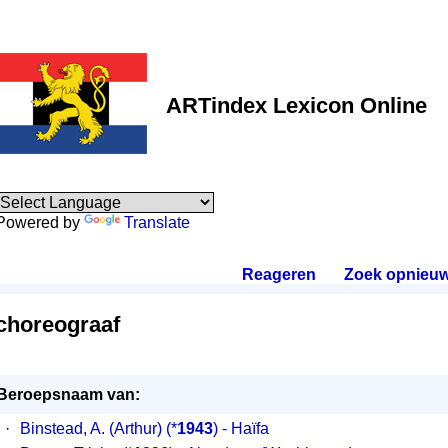
ARTindex Lexicon Online
Powered by
Translate
Reageren
.
Zoek opnieu
choreograaf
Beroepsnaam van:
·
Binstead, A. (Arthur)
(*
1943
) - Haïfa