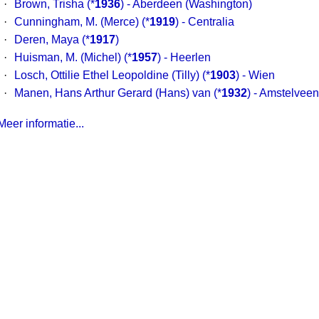
·
Brown, Trisha
(*
1936
) - Aberdeen (Washington)
·
Cunningham, M. (Merce)
(*
1919
) - Centralia
·
Deren, Maya
(*
1917
)
·
Huisman, M. (Michel)
(*
1957
) - Heerlen
·
Losch, Ottilie Ethel Leopoldine (Tilly)
(*
1903
) - Wien
·
Manen, Hans Arthur Gerard (Hans) van
(*
1932
) - Amstelveen
Meer informatie...