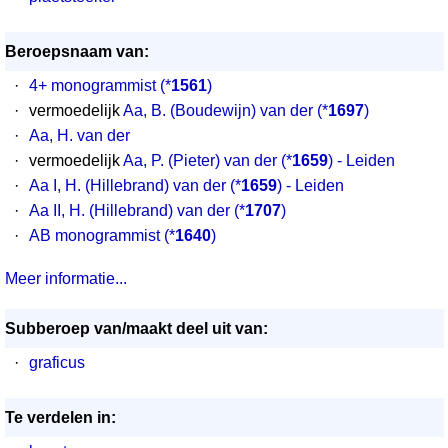
Beroepsnaam van:
·
4+ monogrammist
(*
1561
)
·
vermoedelijk
Aa, B. (Boudewijn) van der
(*
1697
)
·
Aa, H. van der
·
vermoedelijk
Aa, P. (Pieter) van der
(*
1659
) - Leiden
·
Aa I, H. (Hillebrand) van der
(*
1659
) - Leiden
·
Aa II, H. (Hillebrand) van der
(*
1707
)
·
AB monogrammist
(*
1640
)
Meer informatie...
Subberoep van/maakt deel uit van:
·
graficus
Te verdelen in: