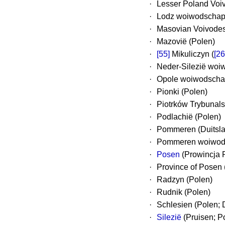
·
Lesser Poland Voi
·
Lodz woiwodschap
·
Masovian Voivodes
·
Mazovië (Polen)
·
[55]
Mikuliczyn (
[26
·
Neder-Silezië woi
·
Opole woiwodscha
·
Pionki (Polen)
·
Piotrków Trybunals
·
Podlachië (Polen)
·
Pommeren (Duitsla
·
Pommeren woiwods
·
Posen
(Prowincja 
·
Province of Posen 
·
Radzyn (Polen)
·
Rudnik (Polen)
·
Schlesien (Polen; 
·
Silezië
(Pruisen; P