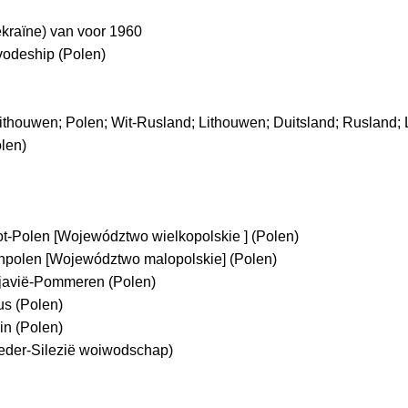
kraïne) van voor 1960
vodeship (Polen)
Lithouwen; Polen; Wit-Rusland; Lithouwen; Duitsland; Rusland
len)
-Polen [Województwo wielkopolskie ] (Polen)
polen [Województwo malopolskie] (Polen)
avië-Pommeren (Polen)
s (Polen)
n (Polen)
eder-Silezië woiwodschap)