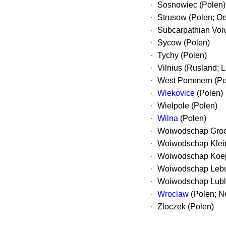
·
Sosnowiec (Polen)
·
Strusow (Polen; Oe
·
Subcarpathian Voi
·
Sycow (Polen)
·
Tychy (Polen)
·
Vilnius (Rusland; 
·
West Pommern (Po
·
Wiekovice
(Polen)
·
Wielpole (Polen)
·
Wilna
(Polen)
·
Woiwodschap Groot
·
Woiwodschap Klein
·
Woiwodschap Koej
·
Woiwodschap Lebu
·
Woiwodschap Lubli
·
Wroclaw
(Polen; N
·
Zloczek (Polen)