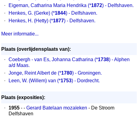
·
Eigeman, Catharina Maria Hendrika (*
1872
) - Delfshaven.
·
Henkes, G. (Gerke) (*
1844
) - Delfshaven.
·
Henkes, H. (Hetty) (*
1877
) - Delfshaven.
Meer informatie...
Plaats (overlijdensplaats van):
·
Coebergh - van Es, Johanna Catharina (*
1738
) - Alphen
a/d Maas.
·
Jonge, Reint Albert de (*
1780
) - Groningen.
·
Leen, W. (Willem) van (*
1753
) - Dordrecht.
Plaats (exposities):
·
1955
- -
Gerard Batelaan mozaïeken
- De Stroom
Delfshaven