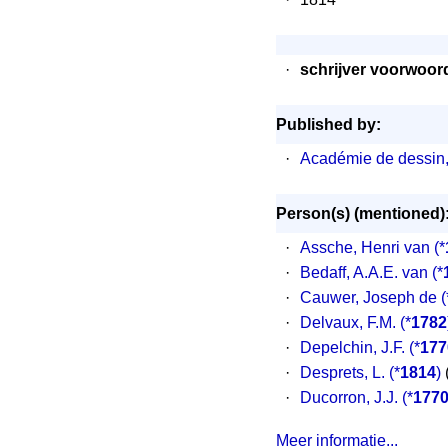
·
schrijver voorwoor
Published by:
·
Académie de dessin, 
Person(s) (mentioned)
·
Assche, Henri van
(*
·
Bedaff, A.A.E. van
(*
·
Cauwer, Joseph de
(
·
Delvaux, F.M.
(*
1782
·
Depelchin, J.F.
(*
177
·
Desprets, L.
(*
1814
)
(
·
Ducorron, J.J.
(*
177
Meer informatie...