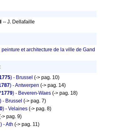
d
-- J. Dellafaille
peinture et architecture de la ville de Gand
:
1775
) - Brussel
(-> pag. 10)
1787
) - Antwerpen
(-> pag. 14)
*
1779
) - Beveren-Waes
(-> pag. 18)
) - Brussel
(-> pag. 7)
0
) - Velaines
(-> pag. 8)
-> pag. 9)
0
) - Ath
(-> pag. 11)