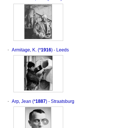
·
Armitage, K.
(*
1916
) - Leeds
·
Arp, Jean
(*
1887
) - Straatsburg