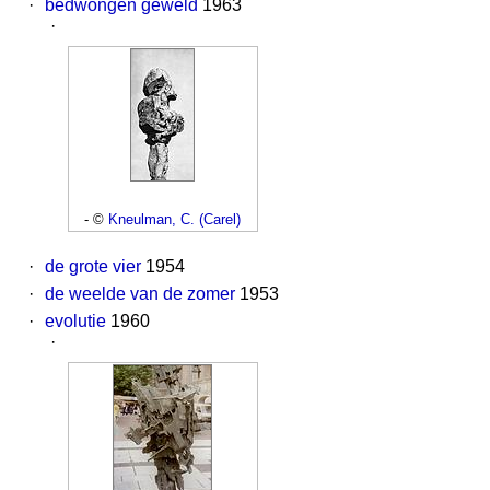
·
bedwongen geweld
1963
·
- ©
Kneulman, C. (Carel)
·
de grote vier
1954
·
de weelde van de zomer
1953
·
evolutie
1960
·