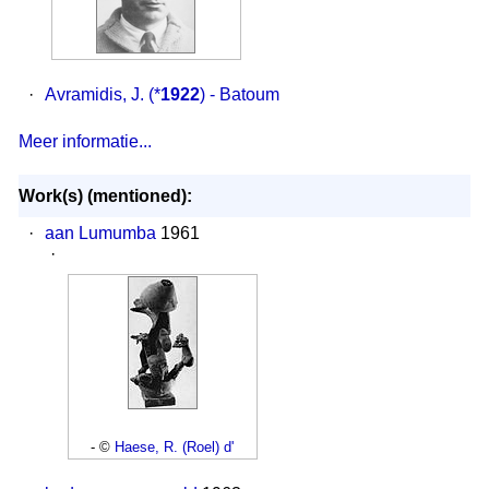
·
Avramidis, J.
(*
1922
) - Batoum
Meer informatie...
Work(s) (mentioned):
·
aan Lumumba
1961
·
- ©
Haese, R. (Roel) d'