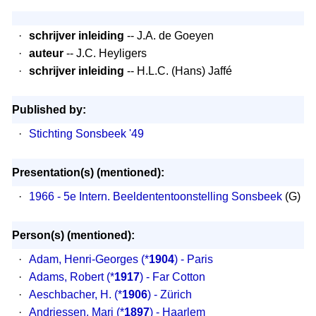
·
schrijver inleiding
-- J.A. de Goeyen
·
auteur
-- J.C. Heyligers
·
schrijver inleiding
-- H.L.C. (Hans) Jaffé
Published by:
·
Stichting Sonsbeek '49
Presentation(s) (mentioned):
·
1966 - 5e Intern. Beeldententoonstelling Sonsbeek
(G)
Person(s) (mentioned):
·
Adam, Henri-Georges
(*
1904
) - Paris
·
Adams, Robert
(*
1917
) - Far Cotton
·
Aeschbacher, H.
(*
1906
) - Zürich
·
Andriessen, Mari
(*
1897
) - Haarlem