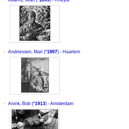
·
Andriessen, Mari
(*
1897
) - Haarlem
·
Anink, Bob
(*
1913
) - Amsterdam