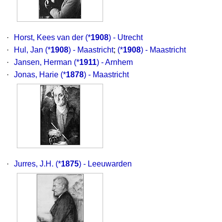
·
Horst, Kees van der
(*
1908
) - Utrecht
·
Hul, Jan
(*
1908
) - Maastricht
;
(*
1908
) - Maastricht
·
Jansen, Herman
(*
1911
) - Arnhem
·
Jonas, Harie
(*
1878
) - Maastricht
·
Jurres, J.H.
(*
1875
) - Leeuwarden