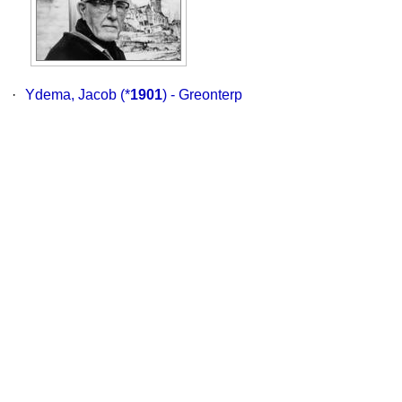
·
Ydema, Jacob
(*
1901
) - Greonterp