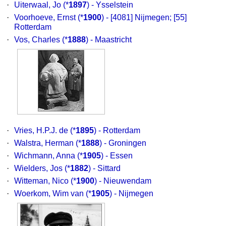
·
Uiterwaal, Jo
(*
1897
) - Ysselstein
·
Voorhoeve, Ernst
(*
1900
) - [4081] Nijmegen; [55]
Rotterdam
·
Vos, Charles
(*
1888
) - Maastricht
·
Vries, H.P.J. de
(*
1895
) - Rotterdam
·
Walstra, Herman
(*
1888
) - Groningen
·
Wichmann, Anna
(*
1905
) - Essen
·
Wielders, Jos
(*
1882
) - Sittard
·
Witteman, Nico
(*
1900
) - Nieuwendam
·
Woerkom, Wim van
(*
1905
) - Nijmegen