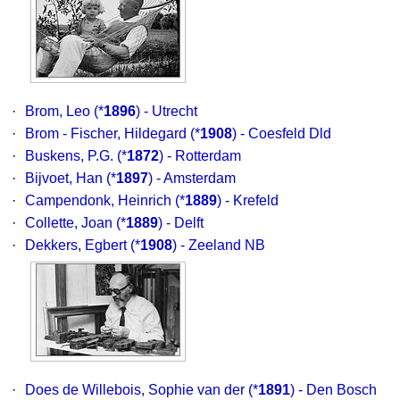
·
Brom, Leo
(*
1896
) - Utrecht
·
Brom - Fischer, Hildegard
(*
1908
) - Coesfeld Dld
·
Buskens, P.G.
(*
1872
) - Rotterdam
·
Bijvoet, Han
(*
1897
) - Amsterdam
·
Campendonk, Heinrich
(*
1889
) - Krefeld
·
Collette, Joan
(*
1889
) - Delft
·
Dekkers, Egbert
(*
1908
) - Zeeland NB
·
Does de Willebois, Sophie van der
(*
1891
) - Den Bosch