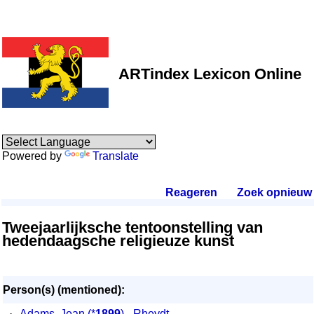
ARTindex Lexicon Online
Powered by
Translate
Reageren
.
Zoek opnieuw
.
Tweejaarlijksche tentoonstelling van
hedendaagsche religieuze kunst
Person(s) (mentioned):
·
Adams, Jean
(*
1899
) - Rheydt