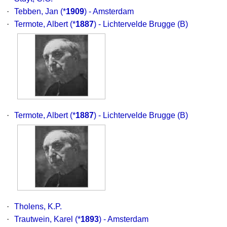
·
Tebben, Jan
(*
1909
) - Amsterdam
·
Termote, Albert
(*
1887
) - Lichtervelde Brugge (B)
·
Termote, Albert
(*
1887
) - Lichtervelde Brugge (B)
·
Tholens, K.P.
·
Trautwein, Karel
(*
1893
) - Amsterdam