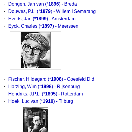
·
Dongen, Jan van
(*
1896
) - Breda
·
Douwes, P.L.
(*
1879
) - Willem I Semarang
·
Everts, Jan
(*
1899
) - Amsterdam
·
Eyck, Charles
(*
1897
) - Meerssen
·
Fischer, Hildegard
(*
1908
) - Coesfeld Dld
·
Harzing, Wim
(*
1898
) - Rijsenburg
·
Hendriks, J.P.L.
(*
1895
) - Rotterdam
·
Hoek, Luc van
(*
1910
) - Tilburg