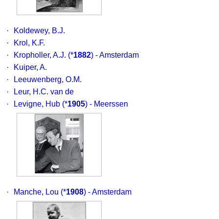
·
Koldewey, B.J.
·
Krol, K.F.
·
Kropholler, A.J.
(*
1882
) - Amsterdam
·
Kuiper, A.
·
Leeuwenberg, O.M.
·
Leur, H.C. van de
·
Levigne, Hub
(*
1905
) - Meerssen
·
Manche, Lou
(*
1908
) - Amsterdam