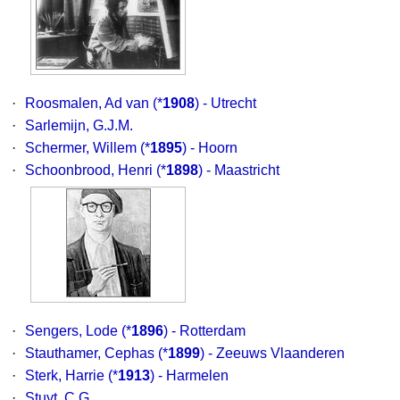
·
Roosmalen, Ad van
(*
1908
) - Utrecht
·
Sarlemijn, G.J.M.
·
Schermer, Willem
(*
1895
) - Hoorn
·
Schoonbrood, Henri
(*
1898
) - Maastricht
·
Sengers, Lode
(*
1896
) - Rotterdam
·
Stauthamer, Cephas
(*
1899
) - Zeeuws Vlaanderen
·
Sterk, Harrie
(*
1913
) - Harmelen
·
Stuyt, C.G.