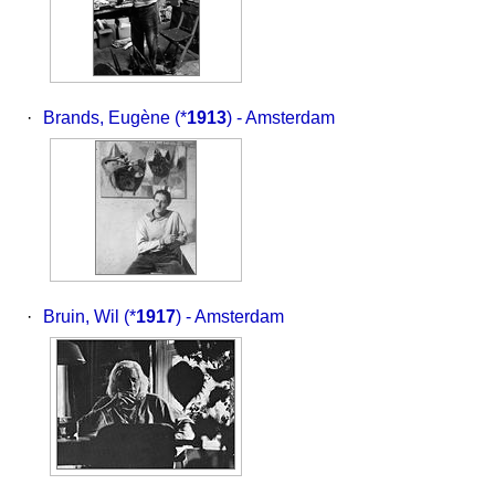
·
Brands, Eugène
(*
1913
) - Amsterdam
·
Bruin, Wil
(*
1917
) - Amsterdam