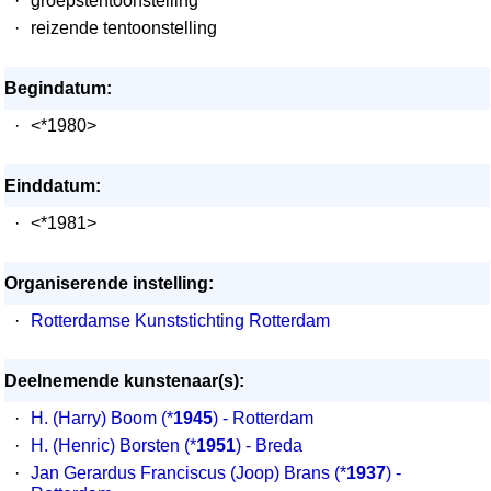
·
groepstentoonstelling
·
reizende tentoonstelling
Begindatum:
·
<*1980>
Einddatum:
·
<*1981>
Organiserende instelling:
·
Rotterdamse Kunststichting Rotterdam
Deelnemende kunstenaar(s):
·
H. (Harry) Boom
(*
1945
) - Rotterdam
·
H. (Henric) Borsten
(*
1951
) - Breda
·
Jan Gerardus Franciscus (Joop) Brans
(*
1937
) -