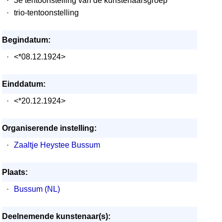
·
3e tentoonstelling van de kunstenaarsgroep
·
trio-tentoonstelling
Begindatum:
·
<*08.12.1924>
Einddatum:
·
<*20.12.1924>
Organiserende instelling:
·
Zaaltje Heystee Bussum
Plaats:
·
Bussum (NL)
Deelnemende kunstenaar(s):