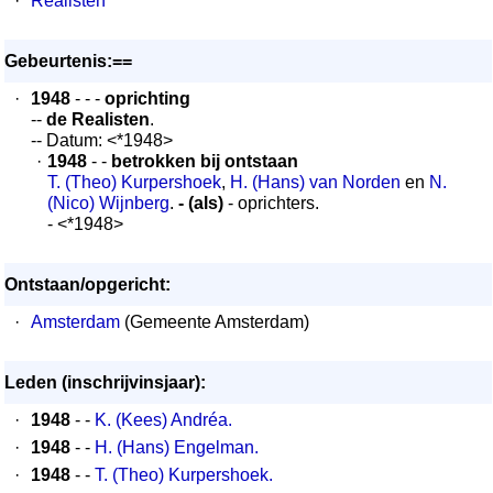
·
Realisten
Gebeurtenis:==
·
1948
- - -
oprichting
--
de Realisten
.
-- Datum: <*1948>
·
1948
- -
betrokken bij ontstaan
T. (Theo) Kurpershoek
,
H. (Hans) van Norden
en
N.
(Nico) Wijnberg
.
- (als)
- oprichters.
- <*1948>
Ontstaan/opgericht:
·
Amsterdam
(Gemeente Amsterdam)
Leden (inschrijvinsjaar):
·
1948
- -
K. (Kees) Andréa.
·
1948
- -
H. (Hans) Engelman.
·
1948
- -
T. (Theo) Kurpershoek.