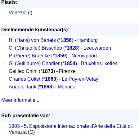
Plaats:
·
Venezia (I)
Deelnemende kunstenaar(s):
·
H. (Hans) von Bartels
(*
1856
) - Hamburg
·
C. (Christoffel) Bisschop
(*
1828
) - Leeuwarden
·
P. (Pierre) Braecke
(*
1859
) - Nieuwpoort
·
G. (Guillaume) Charlier
(*
1854
) - Bruxelles-Ixelles
·
Galileo Chini (*
1873
) - Firenze
·
Charles Cottet
(*
1863
) - Le Puy-en-Velay
·
Angelo Jank
(*
1868
) - Monaco
Meer informatie...
Sub-presentatie van:
·
1903 - 5. Esposizione Internazionale d'Arte della Città di
Venezia
(G)