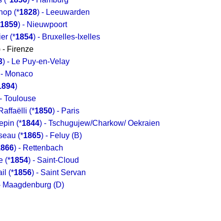
chop
(*
1828
) - Leeuwarden
1859
) - Nieuwpoort
ier
(*
1854
) - Bruxelles-Ixelles
) - Firenze
3
) - Le Puy-en-Velay
 - Monaco
1894
)
 - Toulouse
Raffaëlli
(*
1850
) - Paris
Repin
(*
1844
) - Tschugujew/Charkow/ Oekraien
sseau
(*
1865
) - Feluy (B)
1866
) - Rettenbach
e
(*
1854
) - Saint-Cloud
il
(*
1856
) - Saint Servan
 - Maagdenburg (D)