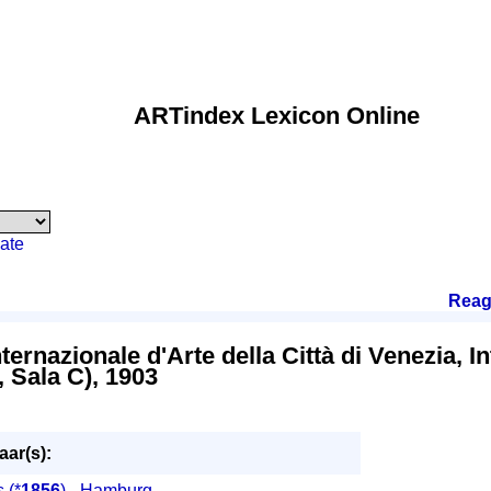
ARTindex Lexicon Online
ate
Reag
ternazionale d'Arte della Città di Venezia, I
, Sala C), 1903
ar(s):
s
(*
1856
) - Hamburg