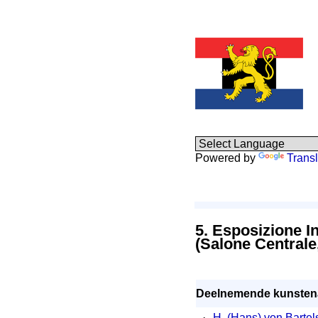
Powered by
Transl
5. Esposizione In
(Salone Centrale
Deelnemende kunstena
·
H. (Hans) von Bartel