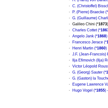
·
C. (Christoffel) Biss
·
P. (Pierre) Braecke
(*
·
G. (Guillaume) Charl
·
Galileo Chini (*
1873
·
Charles Cottet
(*
186
·
Angelo Jank
(*
1868
)
·
Francesco Jerace
(*
·
Henri Martin
(*
1860
)
·
J.F. (Jean-Francois) 
·
Ilja Efimovich (Ilja) 
·
Victor Léopold Rou
·
G. (Georg) Sauter
(*
·
G. (Gaston) la Touch
·
Eugene Lawrence Va
·
Hugo Vogel
(*
1855
)