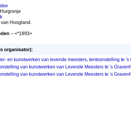
adee
 Hurgronje
jk
rt van Hoogland.
eden
-- <*1893>
ls organisator):
der- en kunstwerken van levende meesters, tentoonstelling te '
onstelling van kunstwerken van Levende Meesters te 's Graven
onstelling van kunstwerken van Levende Meesters te 's Graven