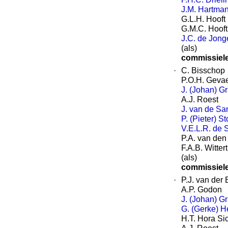
J.M. Hartma
G.L.H. Hooft
G.M.C. Hooft
J.C. de Jong
(als)
commissiel
·
C. Bisschop
P.O.H. Geva
J. (Johan) G
A.J. Roest
J. van de S
P. (Pieter) S
V.E.L.R. de 
P.A. van den
F.A.B. Witte
(als)
commissiel
·
P.J. van der 
A.P. Godon
J. (Johan) G
G. (Gerke) 
H.T. Hora S