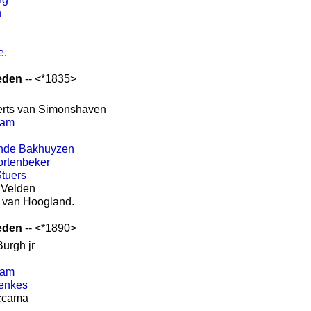
n
e
.
eden
-- <*1835>
erts van Simonshaven
ram
ande Bakhuyzen
tortenbeker
Stuers
 Velden
rt van Hoogland.
eden
-- <*1890>
Burgh jr
ram
Henkes
iccama