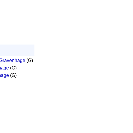
s Gravenhage
(G)
hage
(G)
hage
(G)