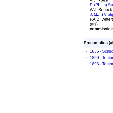
A.J. Roest
P. (Philip) S
W.J. Snouck
J. (Jan) Vroli
F.A.B. Witte
(als)
commissiel
Presentaties (a
·
1835 - Schil
·
1890 - Tento
·
1893 - Tento