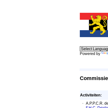
Powered by
Commissie 
Activiteiten:
·
A.P.P.C.R. d
F.H.C. Drieli