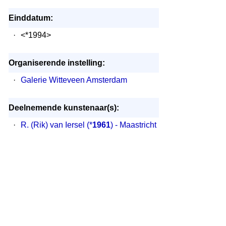
Einddatum:
·
<*1994>
Organiserende instelling:
·
Galerie Witteveen Amsterdam
Deelnemende kunstenaar(s):
·
R. (Rik) van Iersel
(*
1961
) - Maastricht