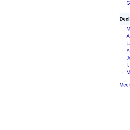
·
G
Deel
·
M
·
A
·
L
·
A
·
J
·
I
·
M
Meer 