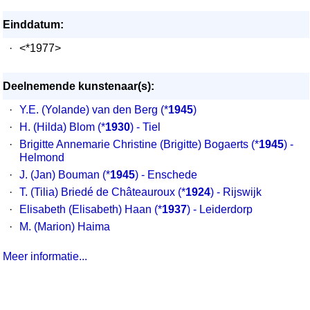
Einddatum:
·
<*1977>
Deelnemende kunstenaar(s):
·
Y.E. (Yolande) van den Berg
(*
1945
)
·
H. (Hilda) Blom
(*
1930
) - Tiel
·
Brigitte Annemarie Christine (Brigitte) Bogaerts
(*
1945
) -
Helmond
·
J. (Jan) Bouman
(*
1945
) - Enschede
·
T. (Tilia) Briedé de Châteauroux
(*
1924
) - Rijswijk
·
Elisabeth (Elisabeth) Haan
(*
1937
) - Leiderdorp
·
M. (Marion) Haima
Meer informatie...