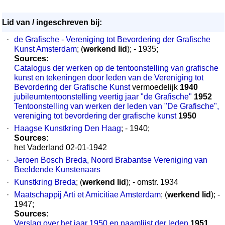
Lid van / ingeschreven bij:
·
de Grafische - Vereniging tot Bevordering der Grafische
Kunst Amsterdam
; (
werkend lid
); - 1935;
Sources:
Catalogus der werken op de tentoonstelling van grafische
kunst en tekeningen door leden van de Vereniging tot
Bevordering der Grafische Kunst
vermoedelijk
1940
jubileumtentoonstelling veertig jaar "de Grafische"
1952
Tentoonstelling van werken der leden van "De Grafische",
vereniging tot bevordering der grafische kunst
1950
·
Haagse Kunstkring Den Haag
; - 1940;
Sources:
het Vaderland 02-01-1942
·
Jeroen Bosch Breda, Noord Brabantse Vereniging van
Beeldende Kunstenaars
·
Kunstkring Breda
; (
werkend lid
); - omstr. 1934
·
Maatschappij Arti et Amicitiae Amsterdam
; (
werkend lid
); -
1947;
Sources:
Verslag over het jaar 1950 en naamlijst der leden
1951