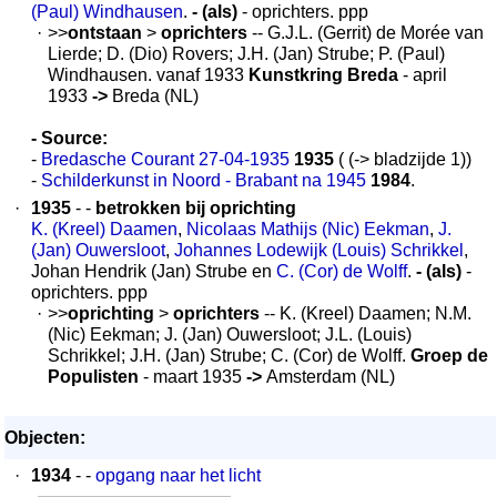
(Paul) Windhausen
.
- (als)
- oprichters. ppp
·
>>
ontstaan
>
oprichters
-- G.J.L. (Gerrit) de Morée van
Lierde; D. (Dio) Rovers; J.H. (Jan) Strube; P. (Paul)
Windhausen. vanaf 1933
Kunstkring Breda
- april
1933
->
Breda (NL)
- Source:
-
Bredasche Courant 27-04-1935
1935
( (-> bladzijde 1))
-
Schilderkunst in Noord - Brabant na 1945
1984
.
·
1935
- -
betrokken bij oprichting
K. (Kreel) Daamen
,
Nicolaas Mathijs (Nic) Eekman
,
J.
(Jan) Ouwersloot
,
Johannes Lodewijk (Louis) Schrikkel
,
Johan Hendrik (Jan) Strube en
C. (Cor) de Wolff
.
- (als)
-
oprichters. ppp
·
>>
oprichting
>
oprichters
-- K. (Kreel) Daamen; N.M.
(Nic) Eekman; J. (Jan) Ouwersloot; J.L. (Louis)
Schrikkel; J.H. (Jan) Strube; C. (Cor) de Wolff.
Groep de
Populisten
- maart 1935
->
Amsterdam (NL)
Objecten:
·
1934
- -
opgang naar het licht