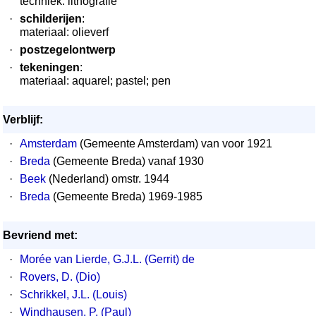
techniek: lithografie
·
schilderijen
:
materiaal: olieverf
·
postzegelontwerp
·
tekeningen
:
materiaal: aquarel; pastel; pen
Verblijf:
·
Amsterdam
(Gemeente Amsterdam) van voor 1921
·
Breda
(Gemeente Breda) vanaf 1930
·
Beek
(Nederland) omstr. 1944
·
Breda
(Gemeente Breda) 1969-1985
Bevriend met:
·
Morée van Lierde, G.J.L. (Gerrit) de
·
Rovers, D. (Dio)
·
Schrikkel, J.L. (Louis)
·
Windhausen, P. (Paul)